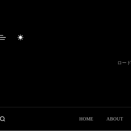
Sari
la
conținut
ロード
HOME
ABOUT