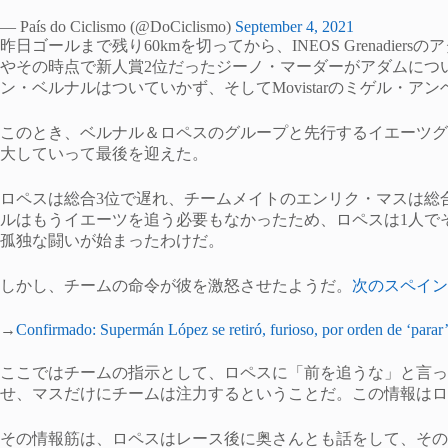
— País do Ciclismo (@DoCiclismo)
September 4, 2021
昨日ゴールまで残り60kmを切ってから、INEOS Grenadi
やその時点で新人賞2位だったジーノ・マーダーがアダムにつ
ン・ベルナルはついていかず、そしてMovistarのミゲル・
このとき、ベルナル＆ロペスのグループと先行するイエーツグ
大していって最後を迎えた。
ロペスは総合3位で遅れ、チームメイトのエンリク・マスは総
ルはもうイエーツを追う必要もなかったため、ロペスは1人で
孤独な闘いが始まったわけだ。
しかし、チームの命令が彼を激怒させたようだ。
次のスペイン
→
Confirmado: Supermán López se retiró, furioso, por orden de ‘parar
ここではチームの指示として、ロペスに「前を追うな」と言っ
せ、マスだけにチームは注力するということだ。この情報はロ
その情報筋は、ロペスはレース後に奥さんとも話をして、その