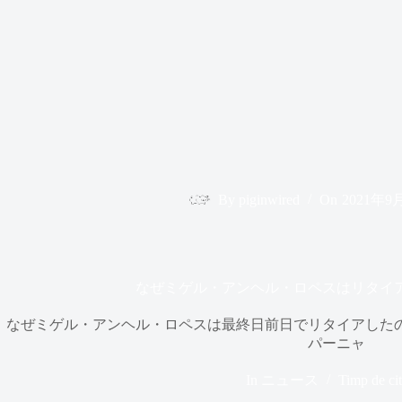
By
piginwired
On
2021年9
なぜミゲル・アンヘル・ロペスはリタイ
なぜミゲル・アンヘル・ロペスは最終日前日でリタイアしたの
パーニャ
In
ニュース
Timp de cit