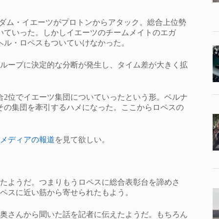
ersのアダム・イエーツがプロトンからアタック。総合上位勢
いていった。しかしイエーツのチームメイトのエガ
アンヘル・ロペスもついていけなかった。
ループに決定的な分断が発生し、タイム差が大きく拡
合2位でイエーツ集団についていったという形。ベルナ
その集団を牽引するハメになった。ここからロペスの
メディアの報道
を見て欲しい。
’
たようだ。つまりもうロペスに総合表彰台を諦めさ
ペスに近い筋から寄せられたもよう。
奥さんから聞いた話を記者に伝えたようだ。もちろん