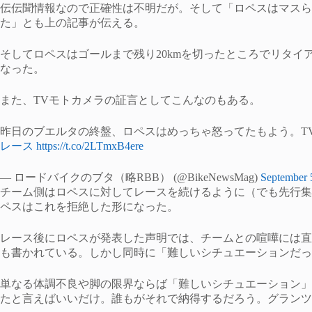
伝伝聞情報なので正確性は不明だが。そして「ロペスはマスら
た」とも上の記事が伝える。
そしてロペスはゴールまで残り20kmを切ったところでリタ
なった。
また、TVモトカメラの証言としてこんなのもある。
昨日のブエルタの終盤、ロペスはめっちゃ怒ってたもよう。T
レース
https://t.co/2LTmxB4ere
— ロードバイクのブタ（略RBB） (@BikeNewsMag)
September 
チーム側はロペスに対してレースを続けるように（でも先行集
ペスはこれを拒絶した形になった。
レース後にロペスが発表した声明では、チームとの喧嘩には直
も書かれている。しかし同時に「難しいシチュエーションだっ
単なる体調不良や脚の限界ならば「難しいシチュエーション」
たと言えばいいだけ。誰もがそれで納得するだろう。グランツ