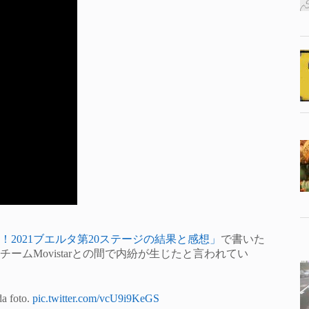
2021ブエルタ第20ステージの結果と感想」
で書いた
ムMovistarとの間で内紛が生じたと言われてい
da foto.
pic.twitter.com/vcU9i9KeGS