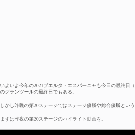
いよいよ今年の2021ブエルタ・エスパーニャも今日の最終日（
のグランツールの最終日でもある。
しかし昨晩の第20ステージではステージ優勝や総合優勝とい
まずは昨夜の第20ステージのハイライト動画を。