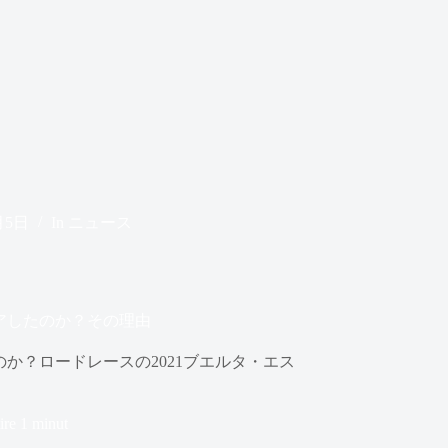
月5日
In
ニュース
アしたのか？その理由
か？ロードレースの2021ブエルタ・エス
ire
1 minut