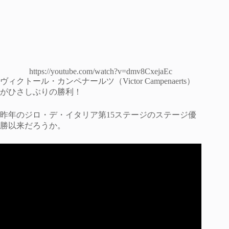
https://youtube.com/watch?v=dmv8CxejaEc
ヴィクトール・カンペナールツ（Victor Campenaerts）
がひさしぶりの勝利！
昨年のジロ・デ・イタリア第15ステージのステージ優
勝以来だろうか。