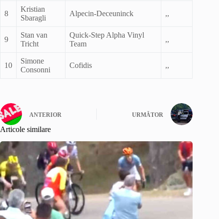
Kristian
8
Alpecin-Deceuninck
,,
Sbaragli
Stan van
Quick-Step Alpha Vinyl
9
,,
Tricht
Team
Simone
10
Cofidis
,,
Consonni
ANTERIOR
URMĂTOR
Articole similare