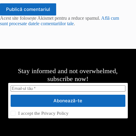
Publică comentariul
Acest site folosește Akismet pentru a reduce spamul.
Află cum
sunt procesate datele comentariilor tale
.
Stay informed and not overwhelmed,
subscribe now!
Abonează-te
I accept the
Privacy Policy