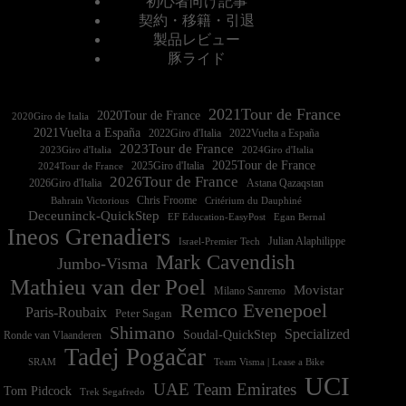
初心者向け記事
契約・移籍・引退
製品レビュー
豚ライド
2021Tour de France
2020Tour de France
2020Giro de Italia
2021Vuelta a España
2022Vuelta a España
2023Tour de France
2023Giro d'Italia
2025Tour de France
2025Giro d'Italia
2024Tour de France
2026Tour de France
2026Giro d'Italia
Astana Qazaqstan
Chris Froome
Bahrain Victorious
Critérium du Dauphiné
Deceuninck-QuickStep
EF Education-EasyPost
Egan Bernal
Ineos Grenadiers
Israel-Premier Tech
Julian Alaphilippe
Mark Cavendish
Jumbo-Visma
Mathieu van der Poel
Movistar
Milano Sanremo
Remco Evenepoel
Paris-Roubaix
Peter Sagan
Shimano
Specialized
Soudal-QuickStep
Ronde van Vlaanderen
Tadej Pogačar
Team Visma | Lease a Bike
SRAM
UCI
UAE Team Emirates
Tom Pidcock
Trek Segafredo