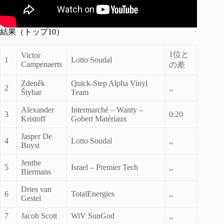
結果（トップ10）
1位と
Victor
1
Lotto Soudal
Campenaerts
の差
Zdeněk
Quick-Step Alpha Vinyl
2
,,
Štybar
Team
Alexander
Intermarché – Wanty –
3
0:20
Kristoff
Gobert Matériaux
Jasper De
4
Lotto Soudal
,,
Buyst
Jenthe
5
Israel – Premier Tech
,,
Biermans
Dries van
6
TotalEnergies
,,
Gestel
7
Jacob Scott
WiV SunGod
,,