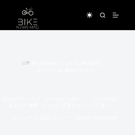
Sari
la
conținut
By
piginwired
On
2022年8月8日
In
ニュース
,
製品レビュー
2022ツアー・オブ・ルーヴェンはロット・スーダルの
あの人が優勝！チームに貴重なポイントを稼ぐ
In
ニュース
,
製品レビュー
Timp de citire
0 minut