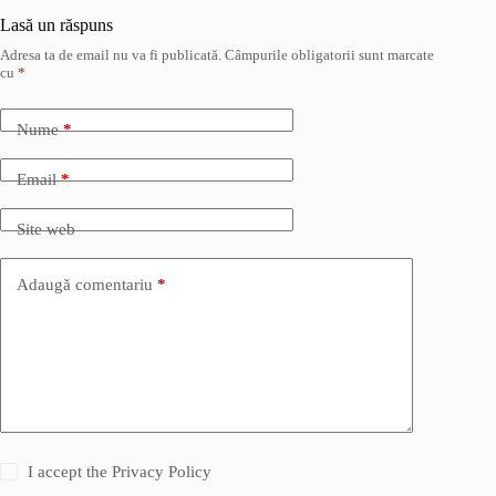
Lasă un răspuns
Adresa ta de email nu va fi publicată.
Câmpurile obligatorii sunt marcate
cu
*
Nume
*
Email
*
Site web
Adaugă comentariu
*
I accept the
Privacy Policy