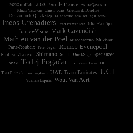
2026Tour de France
2026Giro d'Italia
Astana Qazaqstan
Chris Froome
Bahrain Victorious
Critérium du Dauphiné
Deceuninck-QuickStep
EF Education-EasyPost
Egan Bernal
Ineos Grenadiers
Israel-Premier Tech
Julian Alaphilippe
Mark Cavendish
Jumbo-Visma
Mathieu van der Poel
Movistar
Milano Sanremo
Remco Evenepoel
Paris-Roubaix
Peter Sagan
Shimano
Specialized
Soudal-QuickStep
Ronde van Vlaanderen
Tadej Pogačar
Team Visma | Lease a Bike
SRAM
UCI
UAE Team Emirates
Tom Pidcock
Trek Segafredo
Wout Van Aert
Vuelta a España