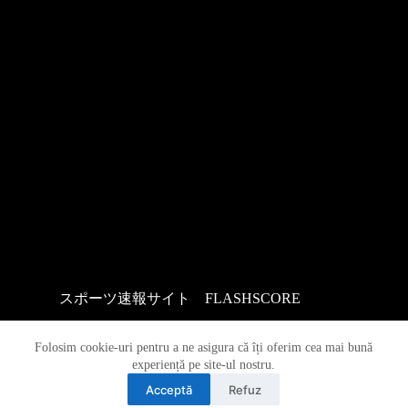
スポーツ速報サイト
：
FLASHSCORE
Folosim cookie-uri pentru a ne asigura că îți oferim cea mai bună
experiență pe site-ul nostru.
Acceptă
Refuz