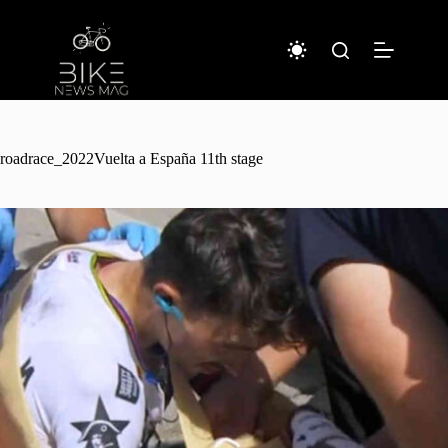
Sari
la
conținut
roadrace_2022Vuelta a España 11th stage