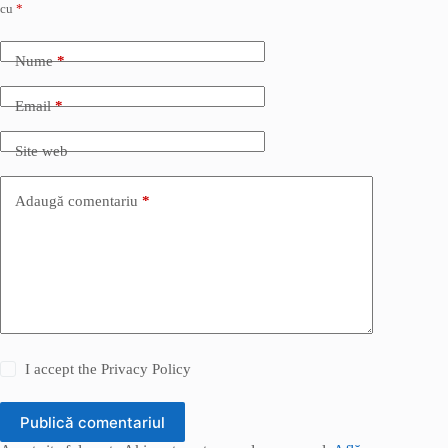
cu
*
Nume
*
Email
*
Site web
Adaugă comentariu
*
I accept the
Privacy Policy
Publică comentariul