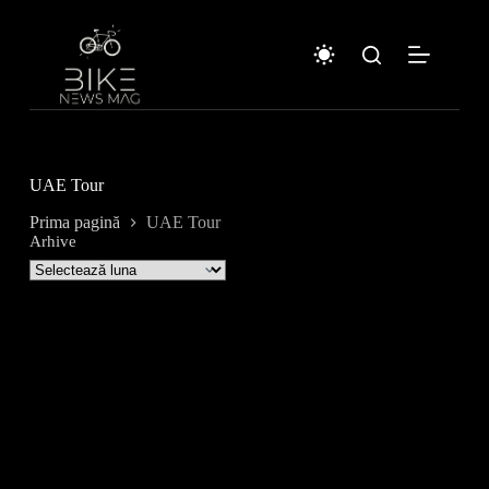
Sari
la
conținut
UAE Tour
Prima pagină
UAE Tour
Arhive