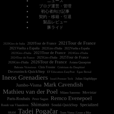
ニュース
ブログ運営・管理
初心者向け記事
契約・移籍・引退
製品レビュー
豚ライド
2021Tour de France
2020Tour de France
2020Giro de Italia
2021Vuelta a España
2022Vuelta a España
2023Tour de France
2023Giro d'Italia
2025Tour de France
2025Giro d'Italia
2024Tour de France
2026Tour de France
2026Giro d'Italia
Astana Qazaqstan
Chris Froome
Bahrain Victorious
Critérium du Dauphiné
Deceuninck-QuickStep
EF Education-EasyPost
Egan Bernal
Ineos Grenadiers
Israel-Premier Tech
Julian Alaphilippe
Mark Cavendish
Jumbo-Visma
Mathieu van der Poel
Movistar
Milano Sanremo
Remco Evenepoel
Paris-Roubaix
Peter Sagan
Shimano
Specialized
Soudal-QuickStep
Ronde van Vlaanderen
Tadej Pogačar
Team Visma | Lease a Bike
SRAM