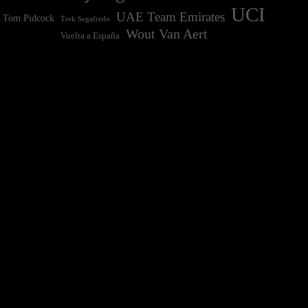
UCI
UAE Team Emirates
Tom Pidcock
Trek Segafredo
Wout Van Aert
Vuelta a España