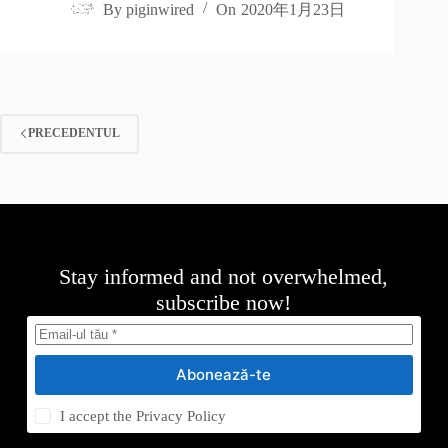
By
piginwired
On
2020年1月23日
PRECEDENTUL
Stay informed and not overwhelmed,
subscribe now!
Abonează-te
I accept the
Privacy Policy