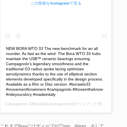
この投稿をInstagramで見る
NEW BORA WTO 33 The new benchmark for an all
rounder. As fast as the wind. The Bora WTO 33 hubs
maintain the USB™ ceramic bearings ensuring
Campagnolo's legendary smoothness and the
traditional G3 radius spoke lacing optimises
aerodynamics thanks to the use of elliptical section
elements developed specifically in the design process.
Available as a Rim or Disc version. #borawto33
#movementforwinners #campagnolo #thoseintheknow
#rideyourstory #madeinitaly
Campagnolo Official
(@campagnolosrl)がシェアした投稿 –
2020年
これまでBoraにはディープが77mm、60mm、そして