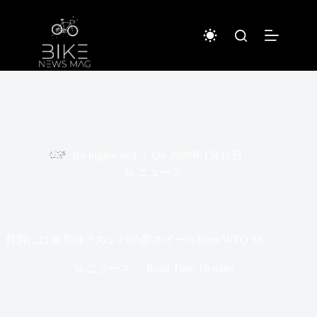
コ
ン
テ
ン
ツ
へ
ス
キ
ッ
プ
By
piginwired
On
2020年1月17日
In
ニュース
貧脚には無意味？カンパの新ホイールBora WTO 33。
In
ニュース
Read Time
10 mins