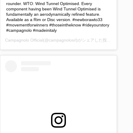
rounder. WTO: Wind Tunnel Optimised. Every
component having been Wind Tunnel Optimised is
fundamentally an aerodynamically refined feature.
Available as a Rim or Disc version. #newborawto33
#movementforwinners #thoseintheknow #rideyourstory
#campagnolo #madeinitaly
Campagnolo Official
(@campagnolosrl)がシェアした投稿 –
2020年