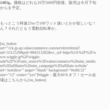
1485g。
価格はどれも29万5000円前後。販売は今月下旬
からを予定。
もっとこう時速25㎞で100ワット速いとかが欲しいな！
ん？それだともう電動自転車か。
[su_button
url=”//ck.jp.ap.valuecommerce.com/servlet/referral?
sid=3312529&pid=884313282&vc_url=https%3A%2F%2Fw
ww.wiggle.jp%2Fwiggle-
sale%2F%3Futm_source%3Dvaluecommerce%26utm_mediu
m%3Daffiliates%26utm_campaign%3Daffiliate-website’
rel=’nofollow'” target=”blank” background=”#ed0c32″
size=”12″ center=”yes”]Wiggle：最大60％オフ！セール会
場はこちらから[/su_button]