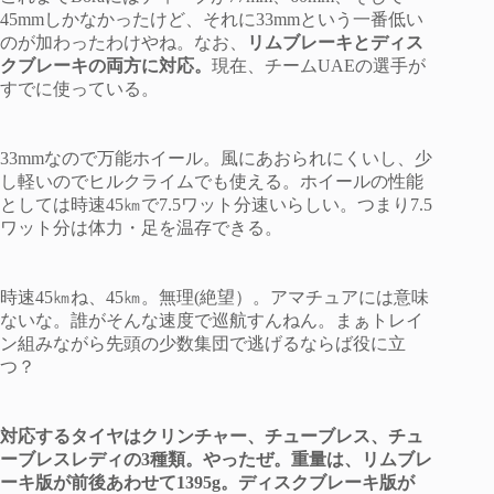
45mmしかなかったけど、それに33mmという一番低い
のが加わったわけやね。なお、
リムブレーキとディス
クブレーキの両方に対応。
現在、チームUAEの選手が
すでに使っている。
33mmなので万能ホイール。風にあおられにくいし、少
し軽いのでヒルクライムでも使える。ホイールの性能
としては時速45㎞で7.5ワット分速いらしい。つまり7.5
ワット分は体力・足を温存できる。
時速45㎞ね、45㎞。無理(絶望）。アマチュアには意味
ないな。誰がそんな速度で巡航すんねん。まぁトレイ
ン組みながら先頭の少数集団で逃げるならば役に立
つ？
対応するタイヤはクリンチャー、チューブレス、チュ
ーブレスレディの3種類。やったぜ。重量は、リムブレ
ーキ版が前後あわせて1395g。ディスクブレーキ版が