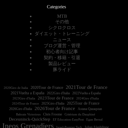
Categories
MTB
その他
シクロクロス
ダイエット・トレーニング
ニュース
ブログ運営・管理
初心者向け記事
契約・移籍・引退
製品レビュー
豚ライド
2021Tour de France
2020Tour de France
2020Giro de Italia
2021Vuelta a España
2022Vuelta a España
2023Tour de France
2023Giro d'Italia
2025Tour de France
2025Giro d'Italia
2024Tour de France
2026Tour de France
2026Giro d'Italia
Astana Qazaqstan
Chris Froome
Bahrain Victorious
Critérium du Dauphiné
Deceuninck-QuickStep
EF Education-EasyPost
Egan Bernal
Ineos Grenadiers
Israel-Premier Tech
Julian Alaphilippe