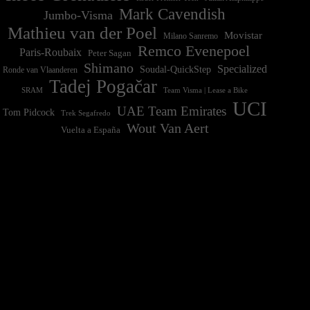
Mark Cavendish
Jumbo-Visma
Mathieu van der Poel
Movistar
Milano Sanremo
Remco Evenepoel
Paris-Roubaix
Peter Sagan
Shimano
Specialized
Soudal-QuickStep
Ronde van Vlaanderen
Tadej Pogačar
Team Visma | Lease a Bike
SRAM
UCI
UAE Team Emirates
Tom Pidcock
Trek Segafredo
Wout Van Aert
Vuelta a España