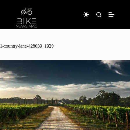
コ
ン
テ
ン
ツ
へ
ス
キ
1-country-lane-428039_1920
ッ
プ