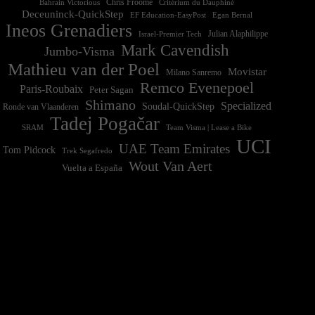
Chris Froome
Bahrain Victorious
Critérium du Dauphiné
Deceuninck-QuickStep
EF Education-EasyPost
Egan Bernal
Ineos Grenadiers
Israel-Premier Tech
Julian Alaphilippe
Mark Cavendish
Jumbo-Visma
Mathieu van der Poel
Movistar
Milano Sanremo
Remco Evenepoel
Paris-Roubaix
Peter Sagan
Shimano
Specialized
Soudal-QuickStep
Ronde van Vlaanderen
Tadej Pogačar
Team Visma | Lease a Bike
SRAM
UCI
UAE Team Emirates
Tom Pidcock
Trek Segafredo
Wout Van Aert
Vuelta a España