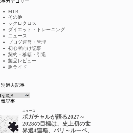
記事カテゴリー
MTB
その他
シクロクロス
ダイエット・トレーニング
ニュース
ブログ運営・管理
初心者向け記事
契約・移籍・引退
製品レビュー
豚ライド
月別過去記事
ア
ー
人気記事
カ
イ
ブ