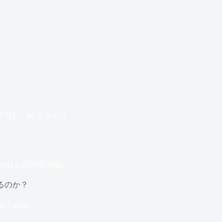
1月5日
In
ニュース
Pon社との関係強化へ
するのか？
me
7 mins