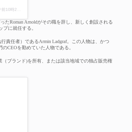
0時26分PDT
Roman Arnoldがその職を辞し、新しく創設される
会のトップに就任する。
任者）であるArmin Ladgraf。この人物は、かつ
門のCEOを勤めていた人物である。
数の企業（ブランド)を所有、または該当地域での独占販売権