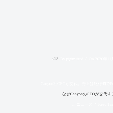
By
piginwired
On
2020年1
Canyon社CEOが交代。売上は絶好調で
なぜCanyonのCEOが交代
In
ニュース
Read Ti