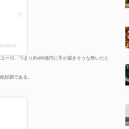
時31分PST
4億ユーロ、つまり約490億円に手が届きそうな勢いだと
。絶好調である。