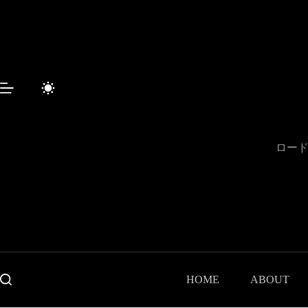
コ
ン
テ
ン
ツ
へ
ス
キ
ッ
プ
ロード
HOME
ABOUT