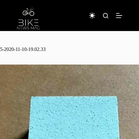
コ
ン
テ
ン
ツ
へ
ス
キ
5-2020-11-10-19.02.33
ッ
プ