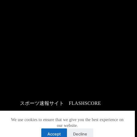
スポーツ速報サイト
：
FLASHSCORE
We use cookies to ensure that we give you the best experience on
our website.
Accept
Decline