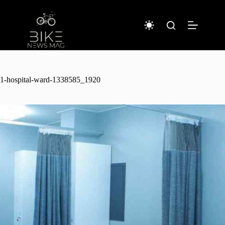
コ
ン
テ
ン
ツ
へ
ス
キ
1-hospital-ward-1338585_1920
ッ
プ