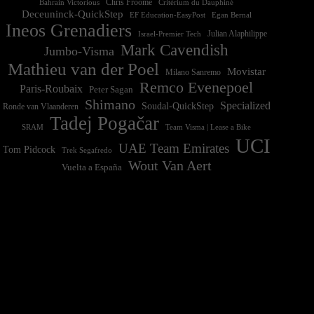
Chris Froome
Bahrain Victorious
Critérium du Dauphiné
Deceuninck-QuickStep
EF Education-EasyPost
Egan Bernal
Ineos Grenadiers
Israel-Premier Tech
Julian Alaphilippe
Mark Cavendish
Jumbo-Visma
Mathieu van der Poel
Movistar
Milano Sanremo
Remco Evenepoel
Paris-Roubaix
Peter Sagan
Shimano
Specialized
Soudal-QuickStep
Ronde van Vlaanderen
Tadej Pogačar
Team Visma | Lease a Bike
SRAM
UCI
UAE Team Emirates
Tom Pidcock
Trek Segafredo
Wout Van Aert
Vuelta a España