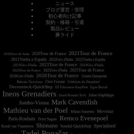
ニュース
ブログ運営・管理
初心者向け記事
契約・移籍・引退
製品レビュー
豚ライド
2021Tour de France
2020Tour de France
2020Giro de Italia
2021Vuelta a España
2022Vuelta a España
2023Tour de France
2023Giro d'Italia
2025Tour de France
2025Giro d'Italia
2024Tour de France
2026Tour de France
2026Giro d'Italia
Astana Qazaqstan
Chris Froome
Bahrain Victorious
Critérium du Dauphiné
Deceuninck-QuickStep
EF Education-EasyPost
Egan Bernal
Ineos Grenadiers
Israel-Premier Tech
Julian Alaphilippe
Mark Cavendish
Jumbo-Visma
Mathieu van der Poel
Movistar
Milano Sanremo
Remco Evenepoel
Paris-Roubaix
Peter Sagan
Shimano
Specialized
Soudal-QuickStep
Ronde van Vlaanderen
Tadej Pogačar