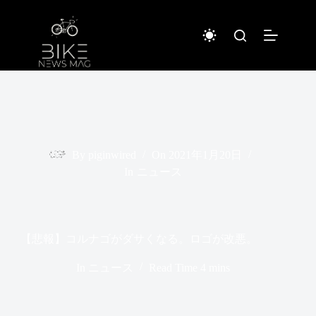
コ
ン
テ
ン
ツ
へ
ス
キ
ッ
プ
By
piginwired
On
2021年1月20日
In
ニュース
【悲報】コルナゴがダサくなる。ロゴが改悪。
In
ニュース
Read Time
4 mins