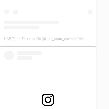
UAE Team Emirates🇦🇪(@uae_team_emirates)がシェアした投稿