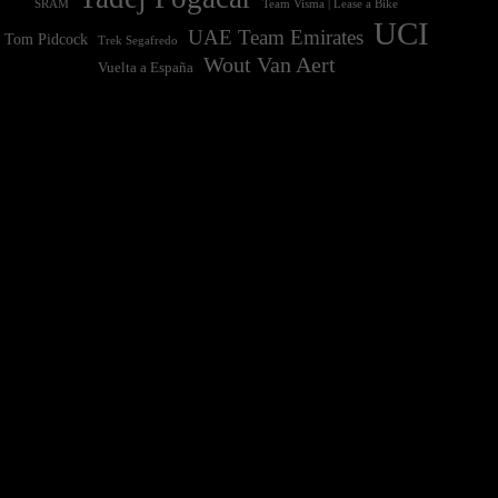
Team Visma | Lease a Bike
SRAM
UCI
UAE Team Emirates
Tom Pidcock
Trek Segafredo
Wout Van Aert
Vuelta a España