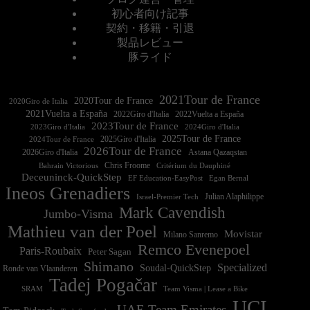
初心者向け記事
契約・移籍・引退
製品レビュー
豚ライド
2021Tour de France
2020Tour de France
2020Giro de Italia
2021Vuelta a España
2022Vuelta a España
2023Tour de France
2023Giro d'Italia
2025Tour de France
2025Giro d'Italia
2024Tour de France
2026Tour de France
2026Giro d'Italia
Astana Qazaqstan
Chris Froome
Bahrain Victorious
Critérium du Dauphiné
Deceuninck-QuickStep
EF Education-EasyPost
Egan Bernal
Ineos Grenadiers
Israel-Premier Tech
Julian Alaphilippe
Mark Cavendish
Jumbo-Visma
Mathieu van der Poel
Movistar
Milano Sanremo
Remco Evenepoel
Paris-Roubaix
Peter Sagan
Shimano
Specialized
Soudal-QuickStep
Ronde van Vlaanderen
Tadej Pogačar
Team Visma | Lease a Bike
SRAM
UCI
UAE Team Emirates