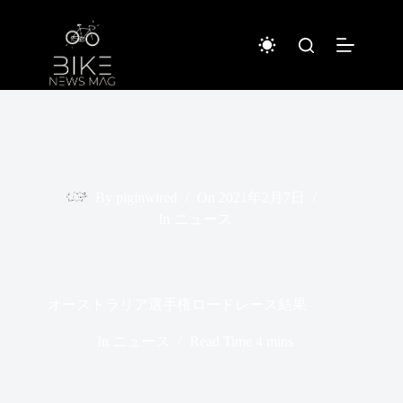
コ
ン
テ
ン
ツ
へ
ス
キ
ッ
プ
By
piginwired
On
2021年2月7日
In
ニュース
オーストラリア選手権ロードレース結果
In
ニュース
Read Time
4 mins