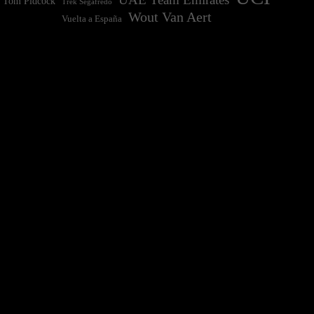
Tom Pidcock
Trek Segafredo
Wout Van Aert
Vuelta a España