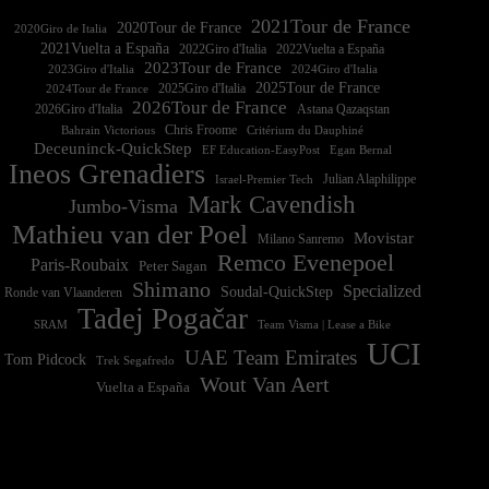
2021Tour de France
2020Tour de France
2020Giro de Italia
2021Vuelta a España
2022Vuelta a España
2023Tour de France
2023Giro d'Italia
2025Tour de France
2025Giro d'Italia
2024Tour de France
2026Tour de France
2026Giro d'Italia
Astana Qazaqstan
Chris Froome
Bahrain Victorious
Critérium du Dauphiné
Deceuninck-QuickStep
EF Education-EasyPost
Egan Bernal
Ineos Grenadiers
Israel-Premier Tech
Julian Alaphilippe
Mark Cavendish
Jumbo-Visma
Mathieu van der Poel
Movistar
Milano Sanremo
Remco Evenepoel
Paris-Roubaix
Peter Sagan
Shimano
Specialized
Soudal-QuickStep
Ronde van Vlaanderen
Tadej Pogačar
Team Visma | Lease a Bike
SRAM
UCI
UAE Team Emirates
Tom Pidcock
Trek Segafredo
Wout Van Aert
Vuelta a España