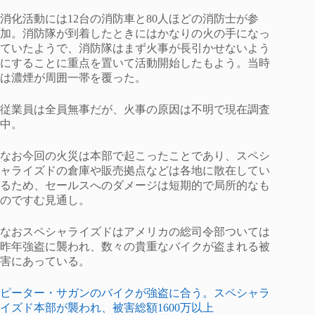
消化活動には12台の消防車と80人ほどの消防士が参
加。消防隊が到着したときにはかなりの火の手になっ
ていたようで、消防隊はまず火事が長引かせないよう
にすることに重点を置いて活動開始したもよう。当時
は濃煙が周囲一帯を覆った。
従業員は全員無事だが、火事の原因は不明で現在調査
中。
なお今回の火災は本部で起こったことであり、スペシ
ャライズドの倉庫や販売拠点などは各地に散在してい
るため、セールスへのダメージは短期的で局所的なも
のですむ見通し。
なおスペシャライズドはアメリカの総司令部ついては
昨年強盗に襲われ、数々の貴重なバイクが盗まれる被
害にあっている。
ピーター・サガンのバイクが強盗に合う。スペシャラ
イズド本部が襲われ、被害総額1600万以上