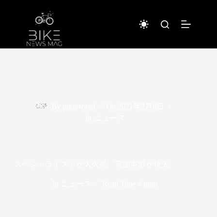
コ
ン
テ
ン
ツ
へ
ス
キ
ッ
プ
By
piginwired
On
2021年2月8日
In
ニュース
スペシャライズドが大火災。英国本部が焼失。
In
ニュース
Read Time
4 mins