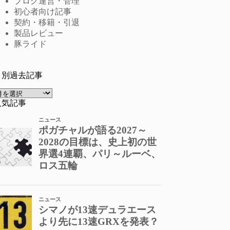
ブログ運営・管理
初心者向け記事
契約・移籍・引退
製品レビュー
豚ライド
月別過去記事
ア
ー
人気記事
カ
イ
ブ