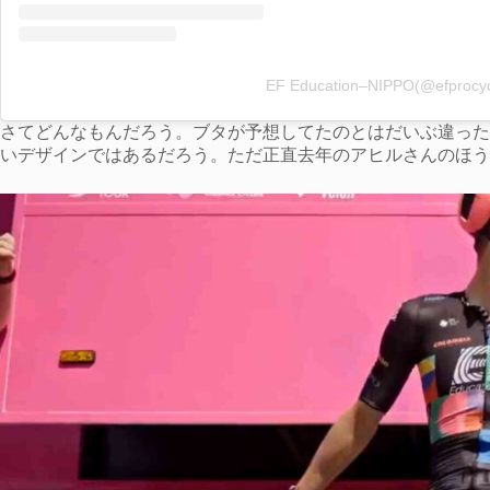
EF Education–NIPPO(@efpr
さてどんなもんだろう。ブタが予想してたのとはだいぶ違った
いデザインではあるだろう。ただ正直去年のアヒルさんのほう