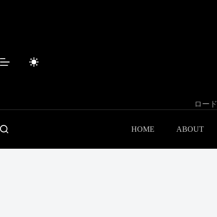
コ
ン
テ
ン
ツ
へ
ス
キ
ッ
プ
ロード
HOME
ABOUT