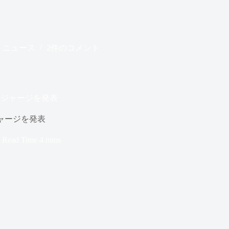
n
ニュース
2件のコメント
別ジャージを発表
ャージを発表
Read Time
4 mins