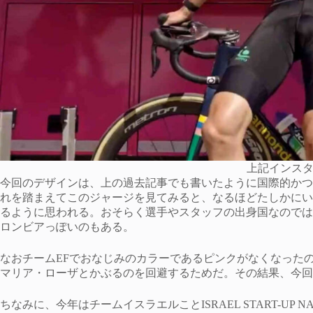
上記インス
今回のデザインは、上の過去記事でも書いたように国際的かつ
れを踏まえてこのジャージを見てみると、なるほどたしかにい
るように思われる。おそらく選手やスタッフの出身国なのでは
ロンビアっぽいのもある。
なおチームEFでおなじみのカラーであるピンクがなくなった
マリア・ローザとかぶるのを回避するためだ。その結果、今回
ちなみに、今年はチームイスラエルことISRAEL START-UP