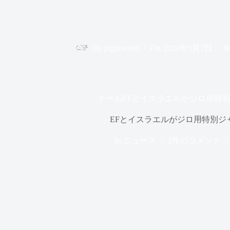
By
piginwired
On
2021年5月7日
I
チームEFとイスラエルがジロ用特
EFとイスラエルがジロ用特別ジ
In
ニュース
2件のコメント