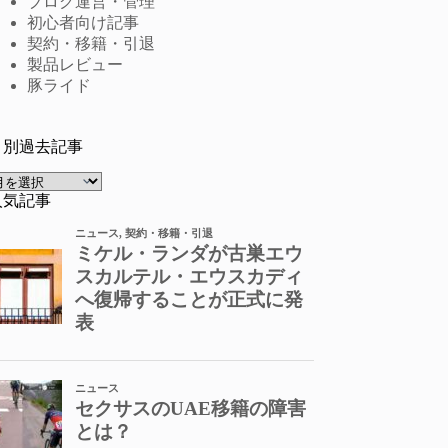
ブログ運営・管理
初心者向け記事
契約・移籍・引退
製品レビュー
豚ライド
月別過去記事
ア
ー
人気記事
カ
イ
ブ