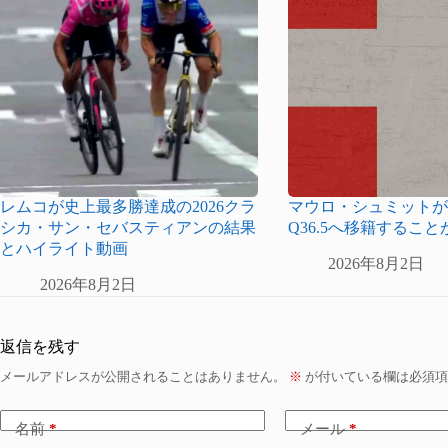
レムコが史上最多勝達成の2026クラ
マウロ・シュミットがPina
シカ・サン・セバスティアンの結果
Q36.5へ移籍するこ
とハイライト動画
2026年8月2日
2026年8月2日
返信を残す
メールアドレスが公開されることはありません。
※
が付いている欄は必須項
名前
*
メール
*