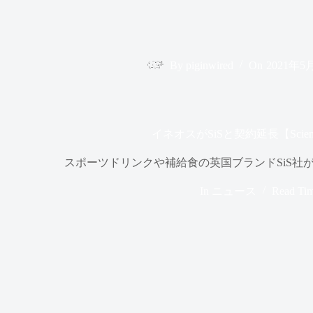
By
piginwired
On
2021年5
イネオスがSiSと契約延長【Science 
スポーツドリンクや補給食の英国ブランドSiS社
In
ニュース
Read Ti