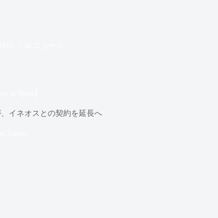
月8日
In
ニュース
in Sport】
が、イネオスとの契約を延長へ
me
3 mins