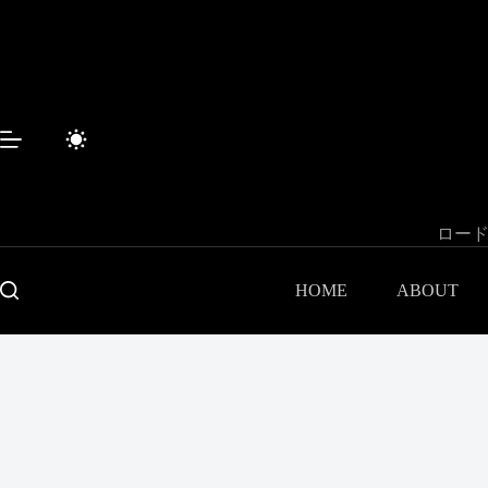
コ
ン
テ
ン
ツ
へ
ス
キ
ッ
プ
ロード
HOME
ABOUT