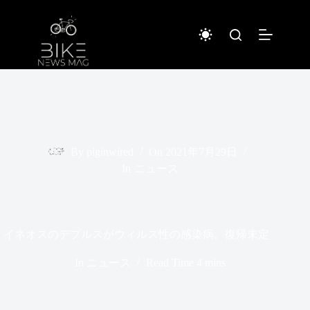
コ
ン
テ
ン
ツ
へ
ス
キ
ッ
プ
By
piginwired
On
2021年7月29日
In
ニュース
イネオスのデプルスがウィルス性の感染病。復帰未定
In
ニュース
Read Time
4 mins