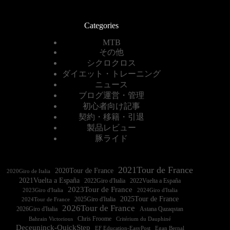
Categories
MTB
その他
シクロクロス
ダイエット・トレーニング
ニュース
ブログ運営・管理
初心者向け記事
契約・移籍・引退
製品レビュー
豚ライド
2021Tour de France
2020Tour de France
2020Giro de Italia
2021Vuelta a España
2022Vuelta a España
2023Tour de France
2023Giro d'Italia
2025Tour de France
2025Giro d'Italia
2024Tour de France
2026Tour de France
2026Giro d'Italia
Astana Qazaqstan
Chris Froome
Bahrain Victorious
Critérium du Dauphiné
Deceuninck-QuickStep
EF Education-EasyPost
Egan Bernal