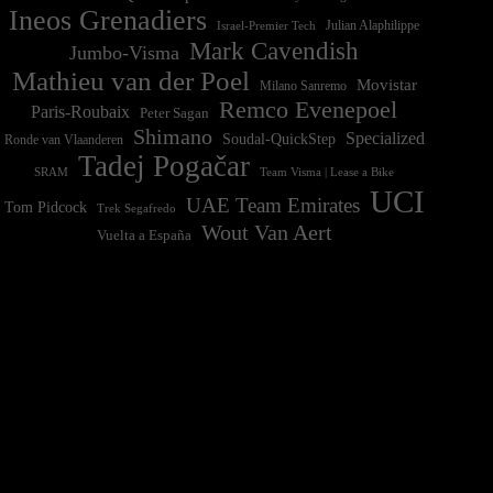
Ineos Grenadiers
Israel-Premier Tech
Julian Alaphilippe
Mark Cavendish
Jumbo-Visma
Mathieu van der Poel
Movistar
Milano Sanremo
Remco Evenepoel
Paris-Roubaix
Peter Sagan
Shimano
Specialized
Soudal-QuickStep
Ronde van Vlaanderen
Tadej Pogačar
Team Visma | Lease a Bike
SRAM
UCI
UAE Team Emirates
Tom Pidcock
Trek Segafredo
Wout Van Aert
Vuelta a España