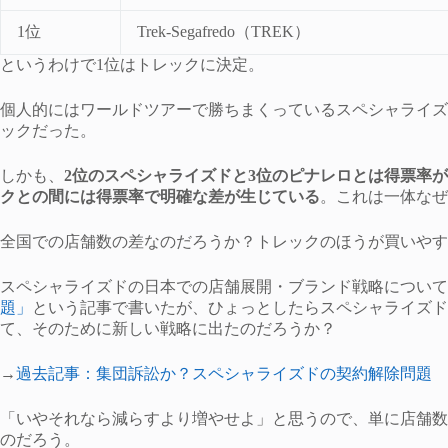
1位
Trek-Segafredo（TREK）
というわけで1位はトレックに決定。
個人的にはワールドツアーで勝ちまくっているスペシャライズド
ックだった。
しかも、
2位のスペシャライズドと3位のピナレロとは得票率が
クとの間には得票率で明確な差が生じている
。これは一体なぜ
全国での店舗数の差なのだろうか？トレックのほうが買いやす
スペシャライズドの日本での店舗展開・ブランド戦略について
題」
という記事で書いたが、ひょっとしたらスペシャライズド
て、そのために新しい戦略に出たのだろうか？
→
過去記事：集団訴訟か？スペシャライズドの契約解除問題
「いやそれなら減らすより増やせよ」と思うので、単に店舗数
のだろう。