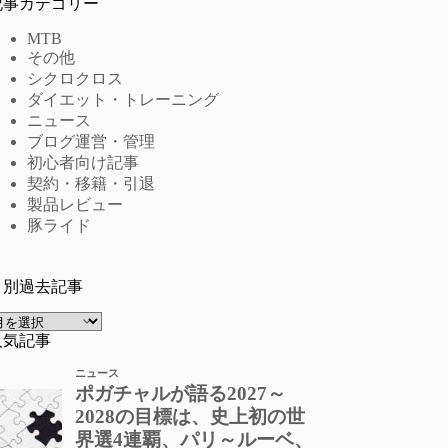
記事カテゴリー
MTB
その他
シクロクロス
ダイエット・トレーニング
ニュース
ブログ運営・管理
初心者向け記事
契約・移籍・引退
製品レビュー
豚ライド
月別過去記事
ア
ー
人気記事
カ
イ
ブ