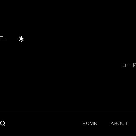
コ
ン
テ
ン
ツ
へ
ス
キ
ッ
プ
ロード
HOME
ABOUT