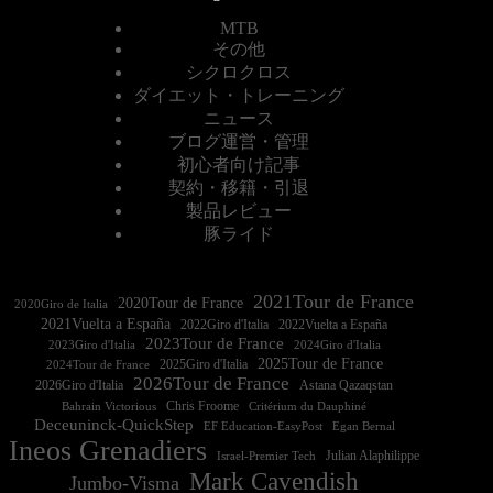
MTB
その他
シクロクロス
ダイエット・トレーニング
ニュース
ブログ運営・管理
初心者向け記事
契約・移籍・引退
製品レビュー
豚ライド
2021Tour de France
2020Tour de France
2020Giro de Italia
2021Vuelta a España
2022Vuelta a España
2023Tour de France
2023Giro d'Italia
2025Tour de France
2025Giro d'Italia
2024Tour de France
2026Tour de France
2026Giro d'Italia
Astana Qazaqstan
Chris Froome
Bahrain Victorious
Critérium du Dauphiné
Deceuninck-QuickStep
EF Education-EasyPost
Egan Bernal
Ineos Grenadiers
Israel-Premier Tech
Julian Alaphilippe
Mark Cavendish
Jumbo-Visma