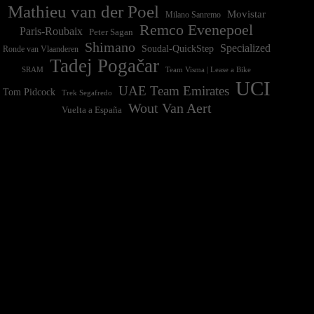
Mathieu van der Poel
Movistar
Milano Sanremo
Remco Evenepoel
Paris-Roubaix
Peter Sagan
Shimano
Specialized
Soudal-QuickStep
Ronde van Vlaanderen
Tadej Pogačar
Team Visma | Lease a Bike
SRAM
UCI
UAE Team Emirates
Tom Pidcock
Trek Segafredo
Wout Van Aert
Vuelta a España