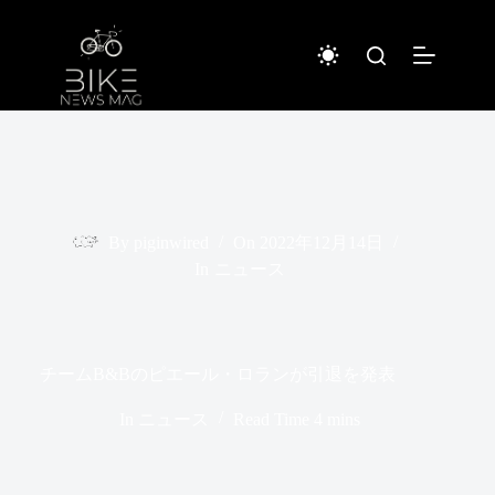
コ
ン
テ
ン
ツ
へ
ス
キ
ッ
プ
By
piginwired
On
2022年12月14日
In
ニュース
チームB&Bのピエール・ロランが引退を発表
In
ニュース
Read Time
4 mins