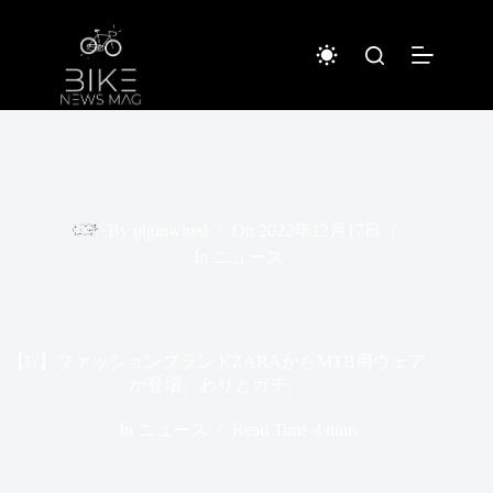
コ
ン
テ
ン
ツ
へ
ス
キ
ッ
プ
By
piginwired
On
2022年12月17日
In
ニュース
【!?】ファッションブランドZARAからMTB用ウェア
が登場。わりとガチ。
In
ニュース
Read Time
4 mins