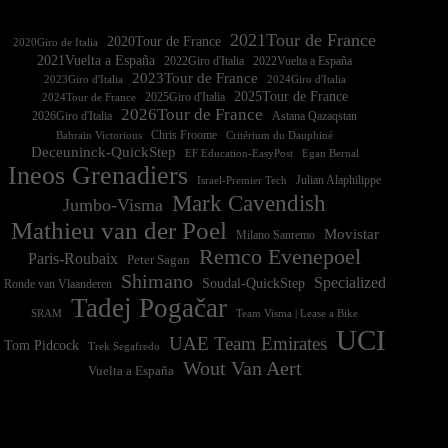
2021Tour de France
2020Tour de France
2020Giro de Italia
2021Vuelta a España
2022Vuelta a España
2023Tour de France
2023Giro d'Italia
2025Tour de France
2025Giro d'Italia
2024Tour de France
2026Tour de France
2026Giro d'Italia
Astana Qazaqstan
Chris Froome
Bahrain Victorious
Critérium du Dauphiné
Deceuninck-QuickStep
EF Education-EasyPost
Egan Bernal
Ineos Grenadiers
Israel-Premier Tech
Julian Alaphilippe
Mark Cavendish
Jumbo-Visma
Mathieu van der Poel
Movistar
Milano Sanremo
Remco Evenepoel
Paris-Roubaix
Peter Sagan
Shimano
Specialized
Soudal-QuickStep
Ronde van Vlaanderen
Tadej Pogačar
Team Visma | Lease a Bike
SRAM
UCI
UAE Team Emirates
Tom Pidcock
Trek Segafredo
Wout Van Aert
Vuelta a España