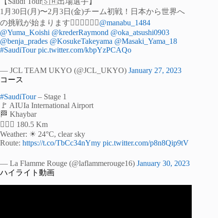
【Saudi Tour🇸🇦出場選手】
1月30日(月)〜2月3日(金)チーム初戦！日本から世界へ
の挑戦が始まります🚴‍♀️🚴‍♀️🚴‍♀️
@manabu_1484
@Yuma_Koishi
@krederRaymond
@oka_atsushi0903
@benja_prades
@KosukeTakeyama
@Masaki_Yama_18
#SaudiTour
pic.twitter.com/kbpYzPCAQo
— JCL TEAM UKYO (@JCL_UKYO)
January 27, 2023
コース
#SaudiTour
– Stage 1
🚩 AIUIa International Airport
🏁 Khaybar
🚴🏻‍♂️ 180.5 Km
Weather: ☀ 24°C, clear sky
Route:
https://t.co/TbCc34nYmy
pic.twitter.com/p8n8Qip9tV
— La Flamme Rouge (@laflammerouge16)
January 30, 2023
ハイライト動画