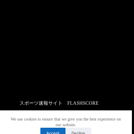
スポーツ速報サイト
：
FLASHSCORE
We use cookies to ensure that we give you the best experience on
our website.
Accept
Decline