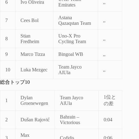
6
Ivo Oliveira
,,
Emirates
Astana
7
Cees Bol
,,
Qazaqstan Team
Stian
Uno-X Pro
8
,,
Fredheim
Cycling Team
9
Marco Tizza
Bingoal WB
,,
Team Jayco
10
Luka Mezgec
,,
AlUla
総合トップ10
1位と
Dylan
Team Jayco
1
Groenewegen
AlUla
の差
Bahrain –
2
Dušan Rajović
0:04
Victorious
Max
3
Cofidis
0:06