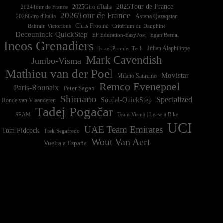
2025Tour de France
2025Giro d'Italia
2024Tour de France
2026Tour de France
2026Giro d'Italia
Astana Qazaqstan
Chris Froome
Bahrain Victorious
Critérium du Dauphiné
Deceuninck-QuickStep
EF Education-EasyPost
Egan Bernal
Ineos Grenadiers
Israel-Premier Tech
Julian Alaphilippe
Mark Cavendish
Jumbo-Visma
Mathieu van der Poel
Movistar
Milano Sanremo
Remco Evenepoel
Paris-Roubaix
Peter Sagan
Shimano
Specialized
Soudal-QuickStep
Ronde van Vlaanderen
Tadej Pogačar
Team Visma | Lease a Bike
SRAM
UCI
UAE Team Emirates
Tom Pidcock
Trek Segafredo
Wout Van Aert
Vuelta a España