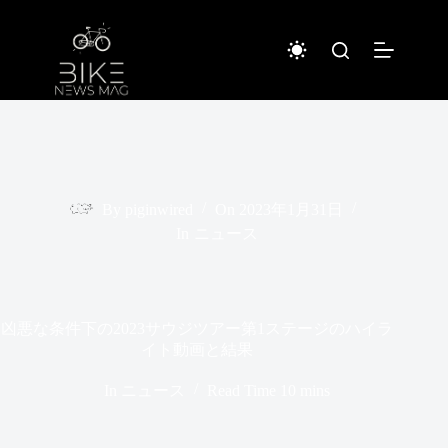
コ
ン
テ
ン
ツ
へ
ス
キ
ッ
プ
By
piginwired
On
2023年1月31日
In
ニュース
凶悪な条件下の2023サウジツアー第1ステージのハイラ
イト動画と結果
In
ニュース
Read Time
10 mins