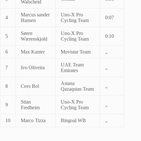
Walscheid
Marcus sander
Uno-X Pro
4
0:07
Hansen
Cycling Team
Søren
Uno-X Pro
5
0:10
Wærenskjold
Cycling Team
6
Max Kanter
Movistar Team
,,
UAE Team
7
Ivo Oliveira
,,
Emirates
Astana
8
Cees Bol
,,
Qazaqstan Team
Stian
Uno-X Pro
9
,,
Fredheim
Cycling Team
10
Marco Tizza
Bingoal WB
,,