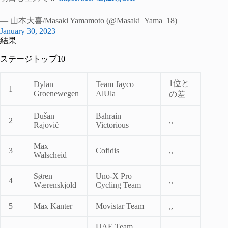
— 山本大喜/Masaki Yamamoto (@Masaki_Yama_18)
January 30, 2023
結果
ステージトップ10
1位と
Dylan
Team Jayco
1
Groenewegen
AlUla
の差
Dušan
Bahrain –
2
,,
Rajović
Victorious
Max
3
Cofidis
,,
Walscheid
Søren
Uno-X Pro
4
,,
Wærenskjold
Cycling Team
5
Max Kanter
Movistar Team
,,
UAE Team