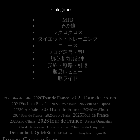
Categories
MTB
その他
シクロクロス
ダイエット・トレーニング
ニュース
ブログ運営・管理
初心者向け記事
契約・移籍・引退
製品レビュー
豚ライド
2021Tour de France
2020Tour de France
2020Giro de Italia
2021Vuelta a España
2022Vuelta a España
2023Tour de France
2023Giro d'Italia
2025Tour de France
2025Giro d'Italia
2024Tour de France
2026Tour de France
2026Giro d'Italia
Astana Qazaqstan
Chris Froome
Bahrain Victorious
Critérium du Dauphiné
Deceuninck-QuickStep
EF Education-EasyPost
Egan Bernal
Ineos Grenadiers