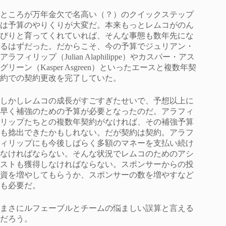
ところが万年金欠で名高い（？）のクイックステップ
は予算のやりくりが大変だ。本来もっとレムコがのん
びりと育ってくれていれば、そんな事態も数年先にな
るはずだった。だからこそ、今の予算でジュリアン・
アラフィリップ（Julian Alaphilippe）やカスパー・アス
グリーン（Kasper Asgreen）といったエースと複数年契
約での契約更改を完了していた。
しかしレムコの成長がすごすぎたせいで、予想以上に
早く補強のための予算が必要となったのだ。アラフィ
リップたちとの複数年契約がなければ、その補強予算
も捻出できたかもしれない。だが契約は契約。アラフ
ィリップにも今後しばらく多額のマネーを支払い続け
なければならない。そんな状況でレムコのためのアシ
ストも獲得しなければならない。スポンサーからの投
資を増やしてもらうか、スポンサーの数を増やすなど
も必要だ。
まさにルフェーブルとチームの悩ましい誤算と言える
だろう。