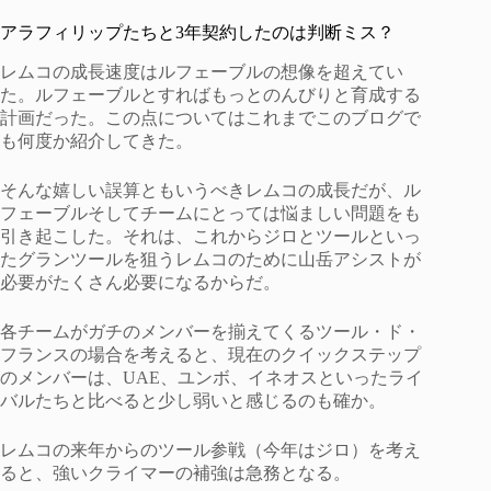
アラフィリップたちと3年契約したのは判断ミス？
レムコの成長速度はルフェーブルの想像を超えてい
た。ルフェーブルとすればもっとのんびりと育成する
計画だった。この点についてはこれまでこのブログで
も何度か紹介してきた。
そんな嬉しい誤算ともいうべきレムコの成長だが、ル
フェーブルそしてチームにとっては悩ましい問題をも
引き起こした。それは、これからジロとツールといっ
たグランツールを狙うレムコのために山岳アシストが
必要がたくさん必要になるからだ。
各チームがガチのメンバーを揃えてくるツール・ド・
フランスの場合を考えると、現在のクイックステップ
のメンバーは、UAE、ユンボ、イネオスといったライ
バルたちと比べると少し弱いと感じるのも確か。
レムコの来年からのツール参戦（今年はジロ）を考え
ると、強いクライマーの補強は急務となる。