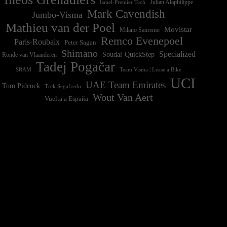
Israel-Premier Tech
Julian Alaphilippe
Mark Cavendish
Jumbo-Visma
Mathieu van der Poel
Movistar
Milano Sanremo
Remco Evenepoel
Paris-Roubaix
Peter Sagan
Shimano
Specialized
Soudal-QuickStep
Ronde van Vlaanderen
Tadej Pogačar
Team Visma | Lease a Bike
SRAM
UCI
UAE Team Emirates
Tom Pidcock
Trek Segafredo
Wout Van Aert
Vuelta a España