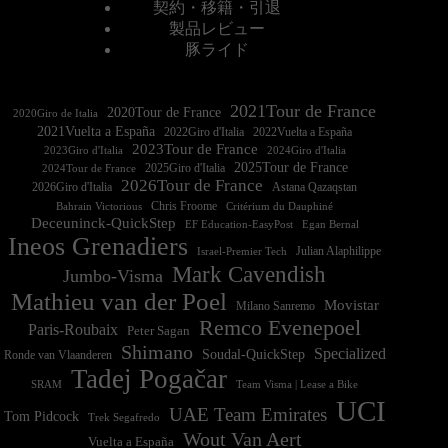
契約・移籍・引退
製品レビュー
豚ライド
2021Tour de France
2020Tour de France
2020Giro de Italia
2021Vuelta a España
2022Vuelta a España
2023Tour de France
2023Giro d'Italia
2025Tour de France
2025Giro d'Italia
2024Tour de France
2026Tour de France
2026Giro d'Italia
Astana Qazaqstan
Chris Froome
Bahrain Victorious
Critérium du Dauphiné
Deceuninck-QuickStep
EF Education-EasyPost
Egan Bernal
Ineos Grenadiers
Israel-Premier Tech
Julian Alaphilippe
Mark Cavendish
Jumbo-Visma
Mathieu van der Poel
Movistar
Milano Sanremo
Remco Evenepoel
Paris-Roubaix
Peter Sagan
Shimano
Specialized
Soudal-QuickStep
Ronde van Vlaanderen
Tadej Pogačar
Team Visma | Lease a Bike
SRAM
UCI
UAE Team Emirates
Tom Pidcock
Trek Segafredo
Wout Van Aert
Vuelta a España