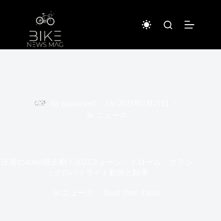
コ
ン
テ
ン
ツ
へ
ス
キ
ッ
プ
By
piginwired
On
2023年2月27日
In
ニュース
圧巻の40km独走劇！2023フォーン・ドローム・クラシ
ックのハイライト動画と結果
In
ニュース
Read Time
4 mins