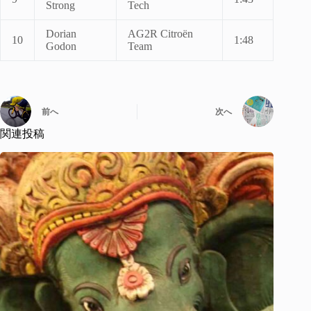
Strong
Tech
Dorian
AG2R Citroën
10
1:48
Godon
Team
前へ
次へ
関連投稿