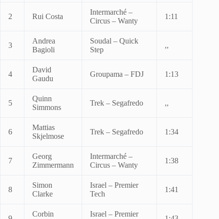
Intermarché –
2
Rui Costa
1:11
Circus – Wanty
Andrea
Soudal – Quick
3
,,
Bagioli
Step
David
4
Groupama – FDJ
1:13
Gaudu
Quinn
5
Trek – Segafredo
,,
Simmons
Mattias
6
Trek – Segafredo
1:34
Skjelmose
Georg
Intermarché –
7
1:38
Zimmermann
Circus – Wanty
Simon
Israel – Premier
8
1:41
Clarke
Tech
Corbin
Israel – Premier
9
1:43