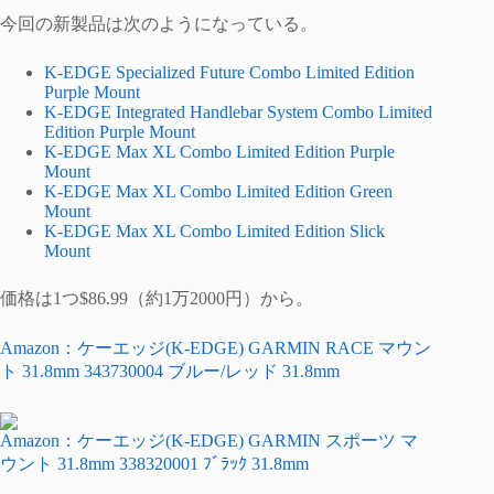
今回の新製品は次のようになっている。
K-EDGE Specialized Future Combo Limited Edition
Purple Mount
K-EDGE Integrated Handlebar System Combo Limited
Edition Purple Mount
K-EDGE Max XL Combo Limited Edition Purple
Mount
K-EDGE Max XL Combo Limited Edition Green
Mount
K-EDGE Max XL Combo Limited Edition Slick
Mount
価格は1つ$86.99（約1万2000円）から。
Amazon：ケーエッジ(K-EDGE) GARMIN RACE マウン
ト 31.8mm 343730004 ブルー/レッド 31.8mm
Amazon：ケーエッジ(K-EDGE) GARMIN スポーツ マ
ウント 31.8mm 338320001 ﾌﾞﾗｯｸ 31.8mm