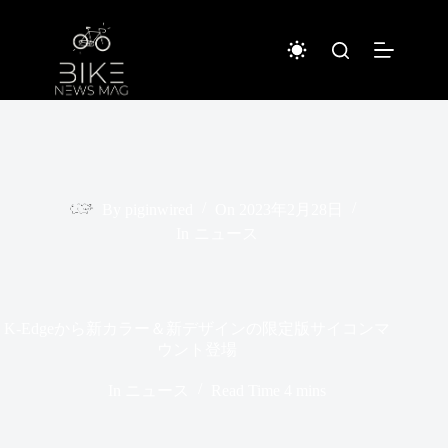
コ
ン
テ
ン
ツ
へ
ス
キ
ッ
プ
By
piginwired
On
2023年2月28日
In
ニュース
K-Edgeから新カラー＆新デザインの限定版サイコンマ
ウント登場
In
ニュース
Read Time
4 mins