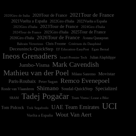
2021Tour de France
2020Tour de France
2020Giro de Italia
2021Vuelta a España
2022Vuelta a España
2023Tour de France
2023Giro d'Italia
2025Tour de France
2025Giro d'Italia
2024Tour de France
2026Tour de France
2026Giro d'Italia
Astana Qazaqstan
Chris Froome
Bahrain Victorious
Critérium du Dauphiné
Deceuninck-QuickStep
EF Education-EasyPost
Egan Bernal
Ineos Grenadiers
Israel-Premier Tech
Julian Alaphilippe
Mark Cavendish
Jumbo-Visma
Mathieu van der Poel
Movistar
Milano Sanremo
Remco Evenepoel
Paris-Roubaix
Peter Sagan
Shimano
Specialized
Soudal-QuickStep
Ronde van Vlaanderen
Tadej Pogačar
Team Visma | Lease a Bike
SRAM
UCI
UAE Team Emirates
Tom Pidcock
Trek Segafredo
Wout Van Aert
Vuelta a España