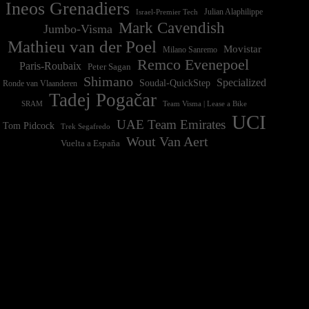
Ineos Grenadiers
Israel-Premier Tech
Julian Alaphilippe
Mark Cavendish
Jumbo-Visma
Mathieu van der Poel
Movistar
Milano Sanremo
Remco Evenepoel
Paris-Roubaix
Peter Sagan
Shimano
Specialized
Soudal-QuickStep
Ronde van Vlaanderen
Tadej Pogačar
Team Visma | Lease a Bike
SRAM
UCI
UAE Team Emirates
Tom Pidcock
Trek Segafredo
Wout Van Aert
Vuelta a España