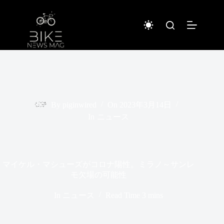
コ
ン
テ
ン
ツ
へ
ス
キ
ッ
プ
By
piginwired
On
2023年3月14日
In
ニュース
マイケル・マシューズがコロナ陽性。ミラノ～サンレ
モ欠場の可能性
In
ニュース
Read Time
3 mins