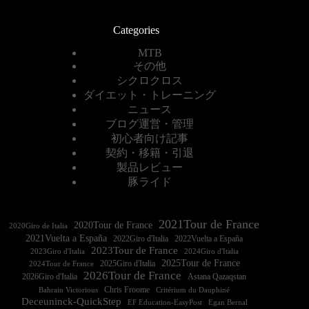
Categories
MTB
その他
シクロクロス
ダイエット・トレーニング
ニュース
ブログ運営・管理
初心者向け記事
契約・移籍・引退
製品レビュー
豚ライド
2021Tour de France
2020Tour de France
2020Giro de Italia
2021Vuelta a España
2022Vuelta a España
2023Tour de France
2023Giro d'Italia
2025Tour de France
2025Giro d'Italia
2024Tour de France
2026Tour de France
2026Giro d'Italia
Astana Qazaqstan
Chris Froome
Bahrain Victorious
Critérium du Dauphiné
Deceuninck-QuickStep
EF Education-EasyPost
Egan Bernal