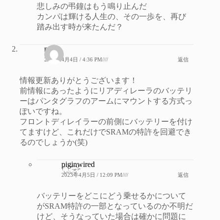
悲しみの弔鐘はもう鳴り止んだ
カンパは輝ける人生の、その一歩を、再び
踏み出す時が来たんだ？
naze
2023年4月4日 / 4:36 PM////
返信
情報更新ありがとうございます！
前情報にあったようにリアディレーラのバッテリ
ーはパンタグラフのアームにマウントする方式っ
ぽいですね。
フロントディレイラーの前側にバッテリーを付け
てますけど、これだけでSRAMの特許を回避でき
るのでしょうか(笑)
piginwired
2023年4月5日 / 12:09 PM////
返信
バッテリーをどこにどう乗せるかについて
がSRAM特許の一部となっているのか不明だ
けど、そうなっていた場合は確かに問題に