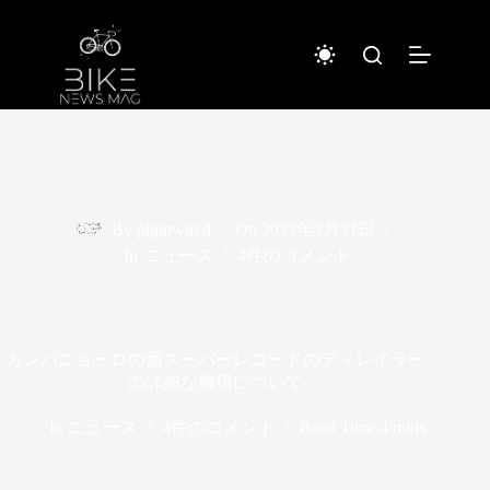
コ
ン
テ
ン
ツ
へ
ス
キ
ッ
プ
By
piginwired
On
2023年3月31日
In
ニュース
4件のコメント
カンパニョーロの新スーパーレコードのディレイラー
の詳細な機構について
In
ニュース
4件のコメント
Read Time
4 mins