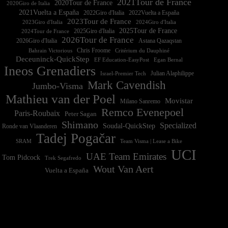
2021Tour de France
2020Tour de France
2020Giro de Italia
2021Vuelta a España
2022Vuelta a España
2023Tour de France
2023Giro d'Italia
2025Tour de France
2025Giro d'Italia
2024Tour de France
2026Tour de France
2026Giro d'Italia
Astana Qazaqstan
Chris Froome
Bahrain Victorious
Critérium du Dauphiné
Deceuninck-QuickStep
EF Education-EasyPost
Egan Bernal
Ineos Grenadiers
Israel-Premier Tech
Julian Alaphilippe
Mark Cavendish
Jumbo-Visma
Mathieu van der Poel
Movistar
Milano Sanremo
Remco Evenepoel
Paris-Roubaix
Peter Sagan
Shimano
Specialized
Soudal-QuickStep
Ronde van Vlaanderen
Tadej Pogačar
Team Visma | Lease a Bike
SRAM
UCI
UAE Team Emirates
Tom Pidcock
Trek Segafredo
Wout Van Aert
Vuelta a España