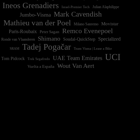
Ineos Grenadiers
Israel-Premier Tech
Julian Alaphilippe
Mark Cavendish
Jumbo-Visma
Mathieu van der Poel
Movistar
Milano Sanremo
Remco Evenepoel
Paris-Roubaix
Peter Sagan
Shimano
Specialized
Soudal-QuickStep
Ronde van Vlaanderen
Tadej Pogačar
Team Visma | Lease a Bike
SRAM
UCI
UAE Team Emirates
Tom Pidcock
Trek Segafredo
Wout Van Aert
Vuelta a España