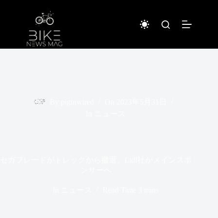
コ
ン
テ
ン
ツ
へ
ス
キ
ッ
プ
By
piginwired
On
2023年5月31日
In
ニュース
セガフレードがトレックから撤退。Lidl社がメインスポ
ンサーへ
In
ニュース
Read Time
3 mins