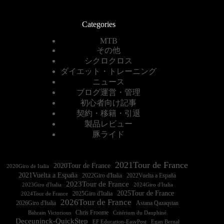
Categories
MTB
その他
シクロクロス
ダイエット・トレーニング
ニュース
ブログ運営・管理
初心者向け記事
契約・移籍・引退
製品レビュー
豚ライド
2021Tour de France
2020Tour de France
2020Giro de Italia
2021Vuelta a España
2022Vuelta a España
2023Tour de France
2023Giro d'Italia
2025Tour de France
2025Giro d'Italia
2024Tour de France
2026Tour de France
2026Giro d'Italia
Astana Qazaqstan
Chris Froome
Bahrain Victorious
Critérium du Dauphiné
Deceuninck-QuickStep
EF Education-EasyPost
Egan Bernal