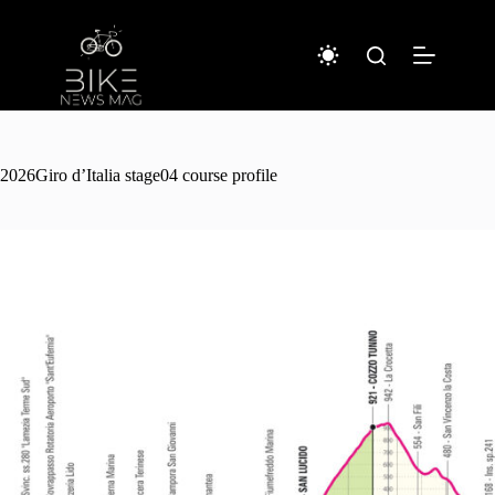
コ
ン
テ
ン
ツ
へ
ス
キ
2026Giro d’Italia stage04 course profile
ッ
プ