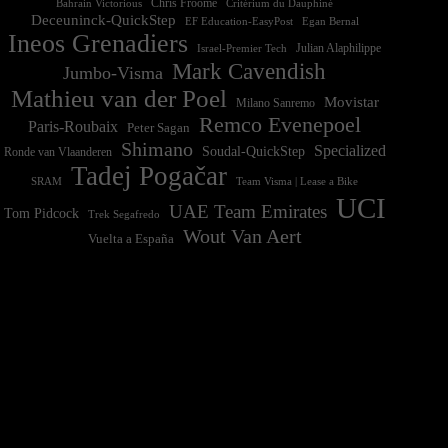
Chris Froome
Bahrain Victorious
Critérium du Dauphiné
Deceuninck-QuickStep
EF Education-EasyPost
Egan Bernal
Ineos Grenadiers
Israel-Premier Tech
Julian Alaphilippe
Mark Cavendish
Jumbo-Visma
Mathieu van der Poel
Movistar
Milano Sanremo
Remco Evenepoel
Paris-Roubaix
Peter Sagan
Shimano
Specialized
Soudal-QuickStep
Ronde van Vlaanderen
Tadej Pogačar
Team Visma | Lease a Bike
SRAM
UCI
UAE Team Emirates
Tom Pidcock
Trek Segafredo
Wout Van Aert
Vuelta a España