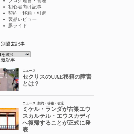
ブログ運営・管理
初心者向け記事
契約・移籍・引退
製品レビュー
豚ライド
月別過去記事
ア
ー
人気記事
カ
イ
ブ