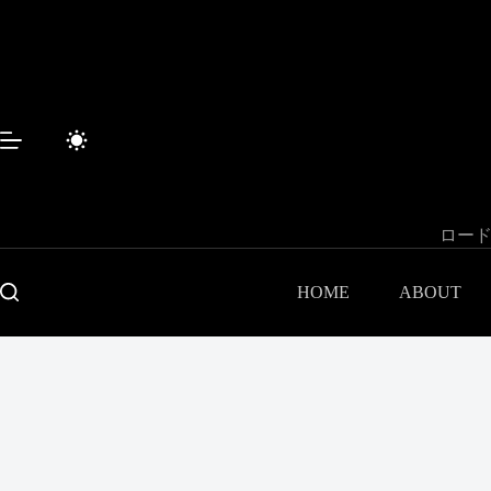
コ
ン
テ
ン
ツ
へ
ス
キ
ッ
プ
ロード
HOME
ABOUT