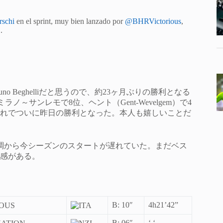
schi
en el sprint, muy bien lanzado por
@BHRVictorious
,
1
.
runo Beghelliだと思うので、約23ヶ月ぶりの勝利となる
位、ミラノ～サンレモで8位、ヘント（Gent-Wevelgem）で4
流れでついに昨日の勝利となった。本人も嬉しいことだ
調から今シーズンのスタートが遅れていた。まだベス
感がある。
B: 10″
4h21’42”
B: 06″
‘ ‘