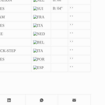
B: 04″
‘ ‘
‘ ‘
‘ ‘
‘ ‘
‘ ‘
‘ ‘
‘ ‘
‘ ‘