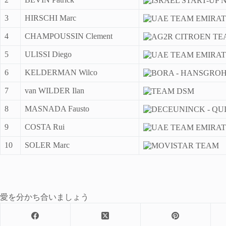
3
HIRSCHI Marc
4
CHAMPOUSSIN Clement
5
ULISSI Diego
6
KELDERMAN Wilco
7
van WILDER Ilan
8
MASNADA Fausto
9
COSTA Rui
10
SOLER Marc
愛を分かち合いましょう