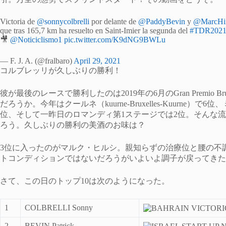
Victoria de
@sonnycolbrelli
por delante de
@PaddyBevin
y
@MarcHir
que tras 165,7 km ha resuelto en Saint-Imier la segunda del
#TDR202
🎥
@Noticiclismo1
pic.twitter.com/K9dNG9BWLu
— F. J. A. (@fralbaro)
April 29, 2021
コルブレッリが久しぶりの勝利！
彼が最後のレースで勝利したのは2019年の6月のGran Premio B
だろうか。今年はクールネ（kuurne-Bruxelles-Kuurne）で6
位、そして一昨日のロマンディ第1ステージでは2位。そんな
ろう。久しぶりの勝利の美酒のお味は？
3位に入ったのがマルク・ヒルシ。親知らずの治療位と腰の不
トコンディションではないだろうがいよいよ調子が戻ってきた
さて、この日のトップ10は次のようになった。
1
COLBRELLI Sonny
2
BEVIN Patrick