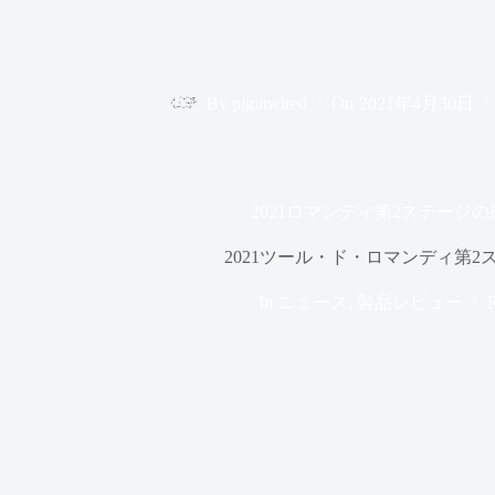
By
piginwired
On
2021年4月30日
2021ロマンディ第2ステージ
2021ツール・ド・ロマンディ第2
In
ニュース
,
製品レビュー