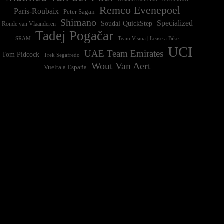
Remco Evenepoel
Paris-Roubaix
Peter Sagan
Shimano
Specialized
Soudal-QuickStep
Ronde van Vlaanderen
Tadej Pogačar
Team Visma | Lease a Bike
SRAM
UCI
UAE Team Emirates
Tom Pidcock
Trek Segafredo
Wout Van Aert
Vuelta a España