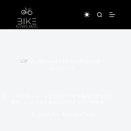
コ
ン
テ
ン
ツ
へ
ス
キ
ッ
プ
By
piginwired
On
2021年4月29日
In
ニュース
ダン・マーティン「ジロにむけて過去最高の仕上がり
具合」。イスラエルがジロのメンバーを発表
In
ニュース
Read Time
7 mins