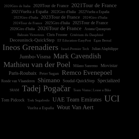
2021Tour de France
2020Tour de France
2020Giro de Italia
2021Vuelta a España
2022Vuelta a España
2023Tour de France
2023Giro d'Italia
2025Tour de France
2025Giro d'Italia
2024Tour de France
2026Tour de France
2026Giro d'Italia
Astana Qazaqstan
Chris Froome
Bahrain Victorious
Critérium du Dauphiné
Deceuninck-QuickStep
EF Education-EasyPost
Egan Bernal
Ineos Grenadiers
Israel-Premier Tech
Julian Alaphilippe
Mark Cavendish
Jumbo-Visma
Mathieu van der Poel
Movistar
Milano Sanremo
Remco Evenepoel
Paris-Roubaix
Peter Sagan
Shimano
Specialized
Soudal-QuickStep
Ronde van Vlaanderen
Tadej Pogačar
Team Visma | Lease a Bike
SRAM
UCI
UAE Team Emirates
Tom Pidcock
Trek Segafredo
Wout Van Aert
Vuelta a España