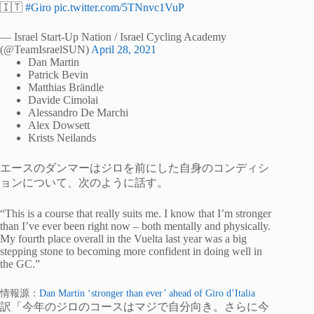
🇮🇹
#Giro
pic.twitter.com/5TNnvc1VuP
— Israel Start-Up Nation / Israel Cycling Academy
(@TeamIsraelSUN)
April 28, 2021
Dan Martin
Patrick Bevin
Matthias Brändle
Davide Cimolai
Alessandro De Marchi
Alex Dowsett
Krists Neilands
エースのダンマーはジロを前にした自身のコンディシ
ョンについて、次のように話す。
“This is a course that really suits me. I know that I’m stronger
than I’ve ever been right now – both mentally and physically.
My fourth place overall in the Vuelta last year was a big
stepping stone to becoming more confident in doing well in
the GC.”
情報源：
Dan Martin ‘stronger than ever’ ahead of Giro d’Italia
訳「今年のジロのコースはマジで自分向き。さらに今