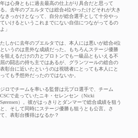
年は心身ともに過去最高の仕上がり具合だと思って
る。去年のブエルタでは総合4位やったけどそれが大き
なきっかけとなって、自分が総合選手として十分やっ
ていけるというこれまでにない自信につながってるの
よ」
たしかに去年のブエルタでは、本人には悪いが総合4位
というのは意外な成績だった。もちろんステージ優勝
を狙えるだけの力とプロトンでも一級品ともいえる不
屈の闘志の持ち主ではあるが、グランツールの総合の
表彰台に近いたというのは視聴者にとっても本人にと
っても予想外だったのではないか。
ジロでチームを率いる監督は元プロ選手で、チーム
CSCで走っていたニキ・セレンセン（Nicki
Sørensen）。彼がはっきりとダンマーで総合成績を狙う
と、そして同時にステージ優勝も狙うとも公言。さ
て、表彰台獲得はなるか？