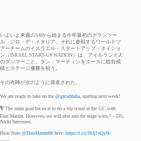
いよいよ来週の5/8から始まる今年最初のグランツー
ル、ジロ・デ・イタリア。それに参戦するワールドツ
アーチームのイスラエル・スタートアップ・ネイショ
ン（ISRAEL START-UP NATION）は、アイルランド人
のダンマーこと、ダン・マーティンをエースに総合成
績とステージ優勝を狙う。
その布陣が次のように発表された。
We are ready to take on the
@giroditalia
, starting next week!
🎙️”The main goal for us is to do a top result in the GC with
Dan Martin. However, we will also aim for stage wins.” – DS,
Nicki Sørensen.
Hear from
@DanMartin86
here:
https://t.co/3hJj1sQy0c
____