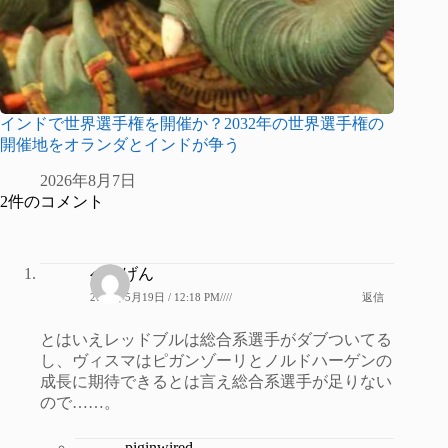
インドで世界選手権を開催か？2032年の世界選手権の
開催地をオランダとインドが争う
2026年8月7日
2件のコメント
べるげん
2026年5月19日 / 12:18 PM////
返信
とはいえレッドブルは総合系選手がダブついてる
し、ヴィスマはピガンゾーリとノルドハーゲンの
成長に期待できるとは言え総合系選手が足りない
ので……。
piginwired