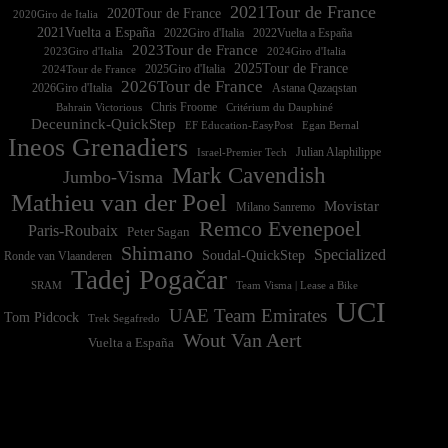
2021Tour de France
2020Tour de France
2020Giro de Italia
2021Vuelta a España
2022Vuelta a España
2023Tour de France
2023Giro d'Italia
2025Tour de France
2025Giro d'Italia
2024Tour de France
2026Tour de France
2026Giro d'Italia
Astana Qazaqstan
Chris Froome
Bahrain Victorious
Critérium du Dauphiné
Deceuninck-QuickStep
EF Education-EasyPost
Egan Bernal
Ineos Grenadiers
Israel-Premier Tech
Julian Alaphilippe
Mark Cavendish
Jumbo-Visma
Mathieu van der Poel
Movistar
Milano Sanremo
Remco Evenepoel
Paris-Roubaix
Peter Sagan
Shimano
Specialized
Soudal-QuickStep
Ronde van Vlaanderen
Tadej Pogačar
Team Visma | Lease a Bike
SRAM
UCI
UAE Team Emirates
Tom Pidcock
Trek Segafredo
Wout Van Aert
Vuelta a España