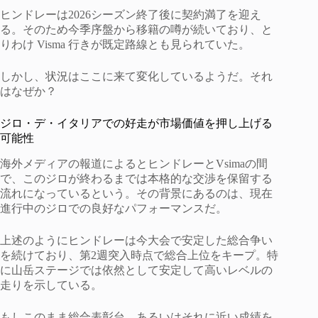
ヒンドレーは2026シーズン終了後に契約満了を迎え
る。そのため今季序盤から移籍の噂が続いており、と
りわけ Visma 行きが既定路線とも見られていた。
しかし、状況はここに来て変化しているようだ。それ
はなぜか？
ジロ・デ・イタリアでの好走が市場価値を押し上げる
可能性
海外メディアの報道によるとヒンドレーとVsimaの間
で、このジロが終わるまでは本格的な交渉を保留する
流れになっているという。その背景にあるのは、現在
進行中のジロでの良好なパフォーマンスだ。
上述のようにヒンドレーは今大会で安定した総合争い
を続けており、第2週突入時点で総合上位をキープ。特
に山岳ステージでは依然として安定して高いレベルの
走りを示している。
もしこのまま総合表彰台、あるいはそれに近い成績を