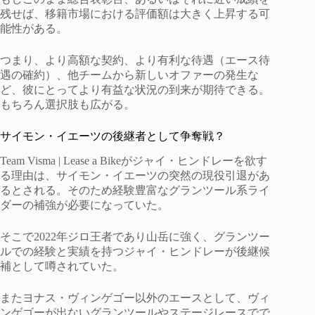
残せば、移籍市場における評価額は大きく上昇する可
能性がある。
つまり、より高額な契約、より有利な待遇（エース待
遇の確約）、他チームから新しいオファーの発生な
ど、彼にとってより有益な状況の到来が期待できる。
もちろん選択肢も広がる。
サイモン・イエーツの後継者として争奪戦？
Team Visma | Lease a Bikeがジャイ・ヒンドレーを欲す
る理由は、サイモン・イエーツの突然の現役引退があ
るとされる。そのため経験豊富なグランツール系ライ
ダーの補強が必要になっていた。
そこで2022年ジロ王者であり山岳に強く、グランツー
ルでの経験と実績を持つジャイ・ヒンドレーが後継候
補として噂されていた。
またヨナス・ヴィンゲゴー以外のエースとして、ヴィ
ンゲゴーが出ないグランツールやステージレースでで