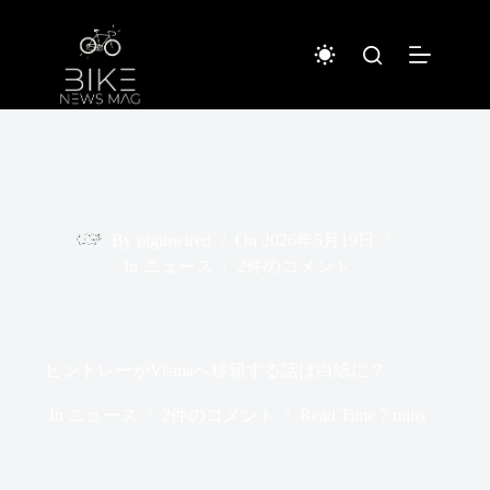
コ
ン
テ
ン
ツ
へ
ス
キ
ッ
プ
By
piginwired
On
2026年5月19日
In
ニュース
2件のコメント
ヒンドレーがVismaへ移籍する話は白紙に？
In
ニュース
2件のコメント
Read Time
7 mins