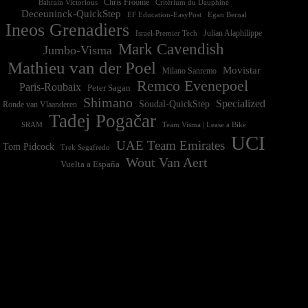
Chris Froome
Bahrain Victorious
Critérium du Dauphiné
Deceuninck-QuickStep
EF Education-EasyPost
Egan Bernal
Ineos Grenadiers
Israel-Premier Tech
Julian Alaphilippe
Mark Cavendish
Jumbo-Visma
Mathieu van der Poel
Movistar
Milano Sanremo
Remco Evenepoel
Paris-Roubaix
Peter Sagan
Shimano
Specialized
Soudal-QuickStep
Ronde van Vlaanderen
Tadej Pogačar
Team Visma | Lease a Bike
SRAM
UCI
UAE Team Emirates
Tom Pidcock
Trek Segafredo
Wout Van Aert
Vuelta a España