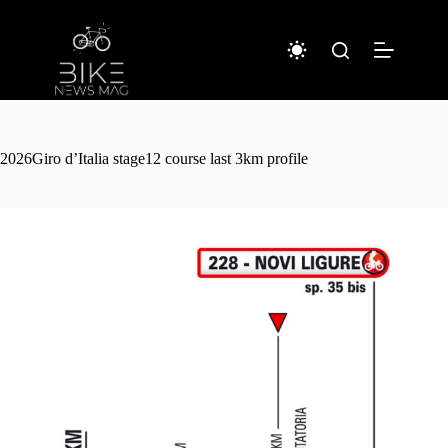
コ
ン
テ
ン
ツ
へ
ス
キ
2026Giro d’Italia stage12 course last 3km profile
ッ
プ