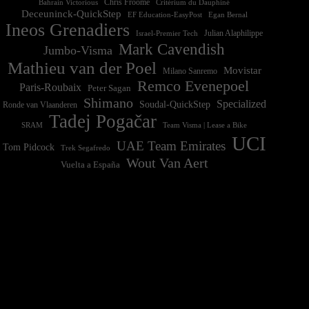
Chris Froome
Bahrain Victorious
Critérium du Dauphiné
Deceuninck-QuickStep
EF Education-EasyPost
Egan Bernal
Ineos Grenadiers
Israel-Premier Tech
Julian Alaphilippe
Mark Cavendish
Jumbo-Visma
Mathieu van der Poel
Movistar
Milano Sanremo
Remco Evenepoel
Paris-Roubaix
Peter Sagan
Shimano
Specialized
Soudal-QuickStep
Ronde van Vlaanderen
Tadej Pogačar
Team Visma | Lease a Bike
SRAM
UCI
UAE Team Emirates
Tom Pidcock
Trek Segafredo
Wout Van Aert
Vuelta a España