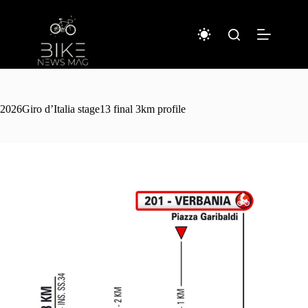
コ
ン
テ
ン
ツ
へ
ス
キ
2026Giro d’Italia stage13 final 3km profile
ッ
プ