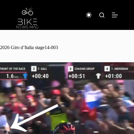
コ
ン
テ
ン
ツ
へ
ス
キ
2026 Giro d’Italia stage14-003
ッ
プ