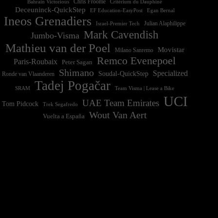
Chris Froome
Bahrain Victorious
Critérium du Dauphiné
Deceuninck-QuickStep
EF Education-EasyPost
Egan Bernal
Ineos Grenadiers
Israel-Premier Tech
Julian Alaphilippe
Mark Cavendish
Jumbo-Visma
Mathieu van der Poel
Movistar
Milano Sanremo
Remco Evenepoel
Paris-Roubaix
Peter Sagan
Shimano
Specialized
Soudal-QuickStep
Ronde van Vlaanderen
Tadej Pogačar
Team Visma | Lease a Bike
SRAM
UCI
UAE Team Emirates
Tom Pidcock
Trek Segafredo
Wout Van Aert
Vuelta a España