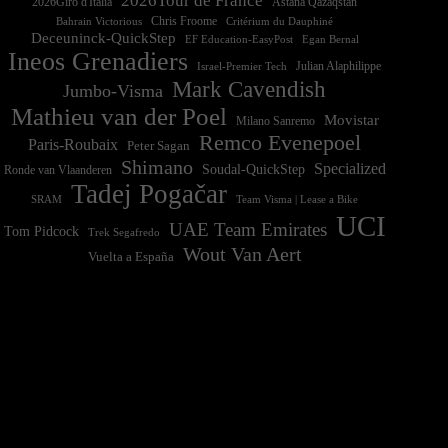
2026Tour de France
2026Giro d'Italia
Astana Qazaqstan
Chris Froome
Bahrain Victorious
Critérium du Dauphiné
Deceuninck-QuickStep
EF Education-EasyPost
Egan Bernal
Ineos Grenadiers
Israel-Premier Tech
Julian Alaphilippe
Mark Cavendish
Jumbo-Visma
Mathieu van der Poel
Movistar
Milano Sanremo
Remco Evenepoel
Paris-Roubaix
Peter Sagan
Shimano
Specialized
Soudal-QuickStep
Ronde van Vlaanderen
Tadej Pogačar
Team Visma | Lease a Bike
SRAM
UCI
UAE Team Emirates
Tom Pidcock
Trek Segafredo
Wout Van Aert
Vuelta a España