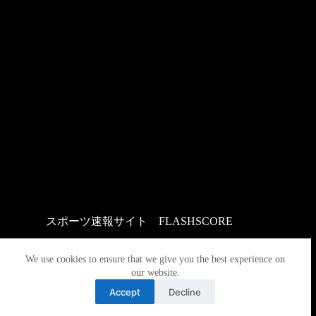
スポーツ速報サイト
：
FLASHSCORE
We use cookies to ensure that we give you the best experience on
our website.
Accept
Decline
Copyright © 2026