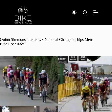
コ
ン
テ
ン
ツ
へ
ス
キ
Quinn Simmons at 2026US National Championships Mens
ッ
Elite RoadRace
プ