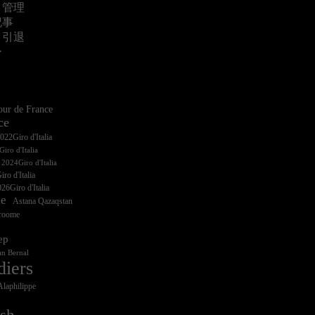
・管理
記事
・引退
ー
ur de France
ce
iro d'Italia
ro d'Italia
26Giro d'Italia
ce
Astana Qazaqstan
Froome
ep
n Bernal
diers
Alaphilippe