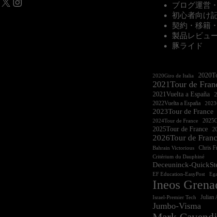
X
Instagram
ブログ運営
初心者向け
契約・移籍
製品レビュ
豚ライド
2020To
2020Giro de Italia
2021Tour de Fran
2021Vuelta a España
2022Vuelta a España
2023G
2023Tour de France
2025Gi
2024Tour de France
2025Tour de France
20
2026Tour de Fran
Chris 
Bahrain Victorious
Critérium du Dauphiné
Deceuninck-QuickSt
EF Education-EasyPost
Ega
Ineos Grena
Israel-Premier Tech
Julian 
Jumbo-Visma