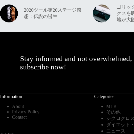
ゴリッ
2020ツール第20ステージ感
クスを
想：伝説の誕生
地が大
Stay informed and not overwhelmed,
subscribe now!
Information
Categories
About
MTB
Privacy Policy
その他
Contact
シクロクロ
ダイエット
ニュース