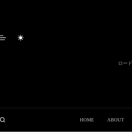
コ
ン
テ
ン
ツ
へ
ス
キ
ッ
プ
ロード
HOME
ABOUT