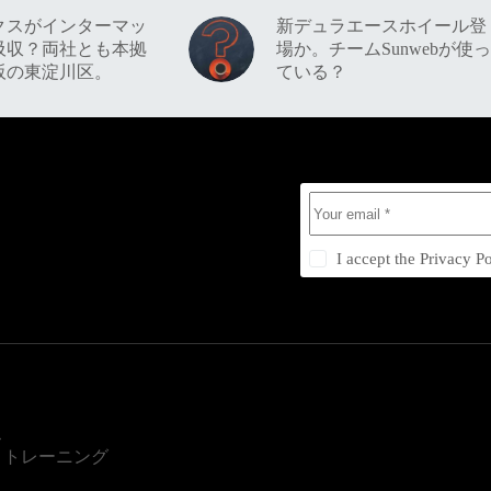
クスがインターマッ
新デュラエースホイール登
吸収？両社とも本拠
場か。チームSunwebが使っ
阪の東淀川区。
ている？
I accept the
Privacy Po
ス
・トレーニング