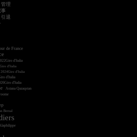
・管理
記事
・引退
ー
ur de France
ce
iro d'Italia
ro d'Italia
26Giro d'Italia
ce
Astana Qazaqstan
Froome
ep
n Bernal
diers
Alaphilippe