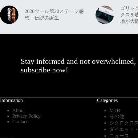
ゴリッ
2020ツール第20ステージ感
クスを
想：伝説の誕生
地が大
Stay informed and not overwhelmed,
subscribe now!
Information
Categories
About
MTB
Privacy Policy
その他
Contact
シクロクロ
ダイエット
ニュース