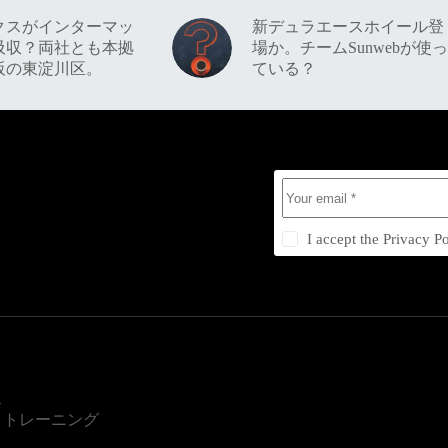
クスがインターマッ
新デュラエースホイール登
吸収？両社とも本拠
場か。チームSunwebが使っ
阪の東淀川区。
ている？
I accept the
Privacy Po
ス
・トレーニング