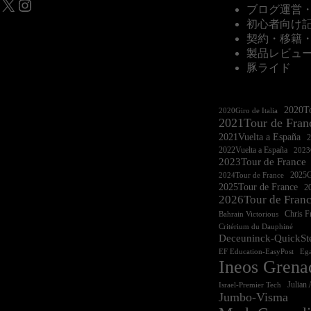
X
Instagram
ブログ運営
初心者向け
契約・移籍
製品レビュ
豚ライド
2020To
2020Giro de Italia
2021Tour de Fran
2021Vuelta a España
2022Vuelta a España
2023G
2023Tour de France
2025Gi
2024Tour de France
2025Tour de France
20
2026Tour de Fran
Chris 
Bahrain Victorious
Critérium du Dauphiné
Deceuninck-QuickSt
EF Education-EasyPost
Ega
Ineos Grena
Israel-Premier Tech
Julian 
Jumbo-Visma