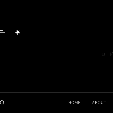
コ
ン
テ
ン
ツ
へ
ス
キ
ッ
プ
ロード
HOME
ABOUT