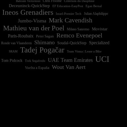
Chris Froome
Bahrain Victorious
Critérium du Dauphiné
Deceuninck-QuickStep
EF Education-EasyPost
Egan Bernal
Ineos Grenadiers
Israel-Premier Tech
Julian Alaphilippe
Mark Cavendish
Jumbo-Visma
Mathieu van der Poel
Movistar
Milano Sanremo
Remco Evenepoel
Paris-Roubaix
Peter Sagan
Shimano
Specialized
Soudal-QuickStep
Ronde van Vlaanderen
Tadej Pogačar
Team Visma | Lease a Bike
SRAM
UCI
UAE Team Emirates
Tom Pidcock
Trek Segafredo
Wout Van Aert
Vuelta a España