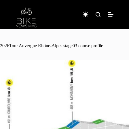
コ
ン
テ
ン
ツ
へ
ス
キ
2026Tour Auvergne Rhône-Alpes stage03 course profile
ッ
プ