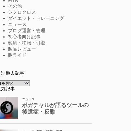
MTB
その他
シクロクロス
ダイエット・トレーニング
ニュース
ブログ運営・管理
初心者向け記事
契約・移籍・引退
製品レビュー
豚ライド
月別過去記事
ア
ー
人気記事
カ
イ
ブ