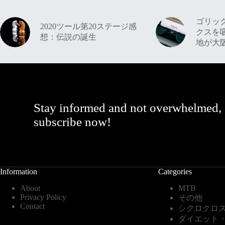
ゴリッ
2020ツール第20ステージ感
クスを
想：伝説の誕生
地が大
Stay informed and not overwhelmed,
subscribe now!
Information
Categories
About
MTB
Privacy Policy
その他
Contact
シクロクロ
ダイエット