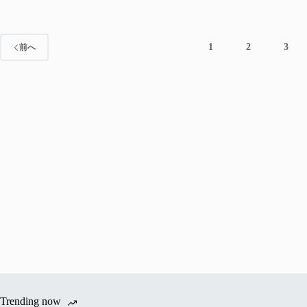
1
2
3
前へ
Trending now