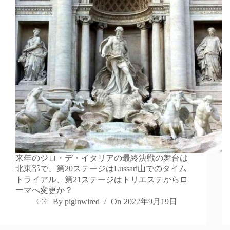
来年のジロ・デ・イタリアの最終決戦の舞台は
北東部で、第20ステージはLussari山でのタイム
トライアル、第21ステージはトリエステからロ
ーマへ変更か？
By
piginwired
On
2022年9月19日