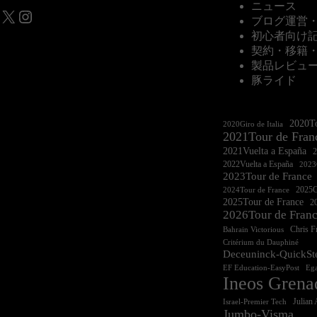
ニュース
X
Instagram
ブログ運営
初心者向け
契約・移籍
製品レビュ
豚ライド
2020To
2020Giro de Italia
2021Tour de Fran
2021Vuelta a España
2022Vuelta a España
2023G
2023Tour de France
2025Gi
2024Tour de France
2025Tour de France
20
2026Tour de Fran
Chris 
Bahrain Victorious
Critérium du Dauphiné
Deceuninck-QuickSt
EF Education-EasyPost
Ega
Ineos Grena
Israel-Premier Tech
Julian 
Jumbo-Visma