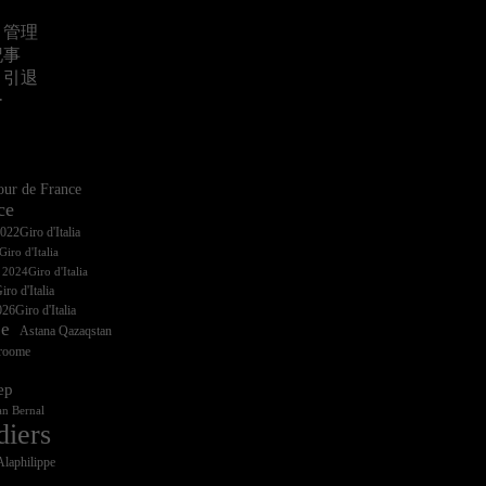
・管理
記事
・引退
ー
ur de France
ce
iro d'Italia
ro d'Italia
26Giro d'Italia
ce
Astana Qazaqstan
Froome
ep
n Bernal
diers
Alaphilippe