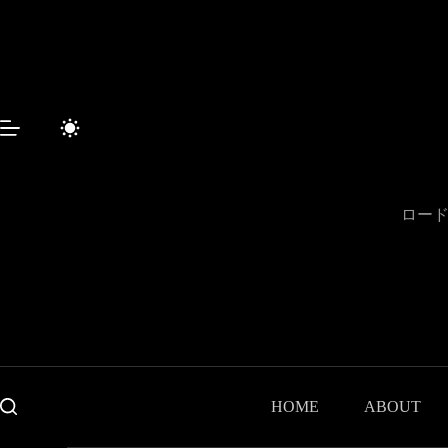
コ
ン
テ
ン
ツ
へ
ス
キ
ッ
プ
ロード
HOME
ABOUT