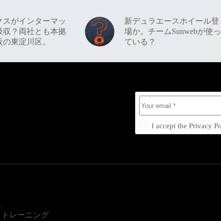
クスがインターマッ
新デュラエースホイール登
吸収？両社とも本拠
場か。チームSunwebが使っ
阪の東淀川区。
ている？
I accept the
Privacy Po
ス
・トレーニング