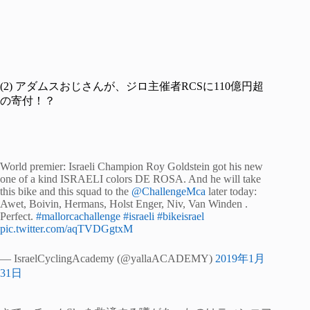
(2) アダムスおじさんが、ジロ主催者RCSに110億円超
の寄付！？
World premier: Israeli Champion Roy Goldstein got his new
one of a kind ISRAELI colors DE ROSA. And he will take
this bike and this squad to the
@ChallengeMca
later today:
Awet, Boivin, Hermans, Holst Enger, Niv, Van Winden .
Perfect.
#mallorcachallenge
#israeli
#bikeisrael
pic.twitter.com/aqTVDGgtxM
— IsraelCyclingAcademy (@yallaACADEMY)
2019年1月
31日