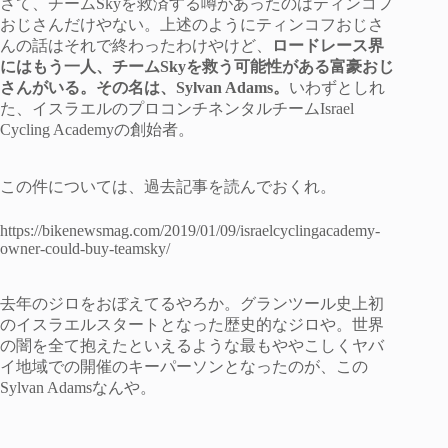
さて、チームSkyを救済する噂があったのはティンコフ
おじさんだけやない。上述のようにティンコフおじさ
んの話はそれで終わったわけやけど、
ロードレース界
にはもう一人、チームSkyを救う可能性がある富豪おじ
さんがいる。その名は、Sylvan Adams。
いわずとしれ
た、イスラエルのプロコンチネンタルチームIsrael
Cycling Academyの創始者。
この件については、過去記事を読んでおくれ。
https://bikenewsmag.com/2019/01/09/israelcyclingacademy-
owner-could-buy-teamsky/
去年のジロをおぼえてるやろか。グランツール史上初
のイスラエルスタートとなった歴史的なジロや。世界
の闇を全て抱えたといえるような最もややこしくヤバ
イ地域での開催のキーパーソンとなったのが、この
Sylvan Adamsなんや。