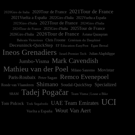
2021Tour de France
2020Tour de France
2020Giro de Italia
2021Vuelta a España
2022Vuelta a España
2023Tour de France
2023Giro d'Italia
2025Tour de France
2025Giro d'Italia
2024Tour de France
2026Tour de France
2026Giro d'Italia
Astana Qazaqstan
Chris Froome
Bahrain Victorious
Critérium du Dauphiné
Deceuninck-QuickStep
EF Education-EasyPost
Egan Bernal
Ineos Grenadiers
Israel-Premier Tech
Julian Alaphilippe
Mark Cavendish
Jumbo-Visma
Mathieu van der Poel
Movistar
Milano Sanremo
Remco Evenepoel
Paris-Roubaix
Peter Sagan
Shimano
Specialized
Soudal-QuickStep
Ronde van Vlaanderen
Tadej Pogačar
Team Visma | Lease a Bike
SRAM
UCI
UAE Team Emirates
Tom Pidcock
Trek Segafredo
Wout Van Aert
Vuelta a España