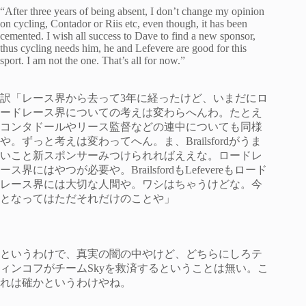
“After three years of being absent, I don’t change my opinion
on cycling, Contador or Riis etc, even though, it has been
cemented. I wish all success to Dave to find a new sponsor,
thus cycling needs him, he and Lefevere are good for this
sport. I am not the one. That’s all for now.”
訳「レース界から去って3年に経ったけど、いまだにロ
ードレース界についての考えは変わらへんわ。たとえ
コンタドールやリース監督などの連中についても同様
や。ずっと考えは変わってへん。ま、Brailsfordがうま
いこと新スポンサーみつけられればええな。ロードレ
ース界にはやつが必要や。BrailsfordもLefevereもロード
レース界には大切な人間や。ワシはちゃうけどな。今
となってはただそれだけのことや」
というわけで、真実の闇の中やけど、どちらにしろテ
ィンコフがチームSkyを救済するということは無い。こ
れは確かというわけやね。