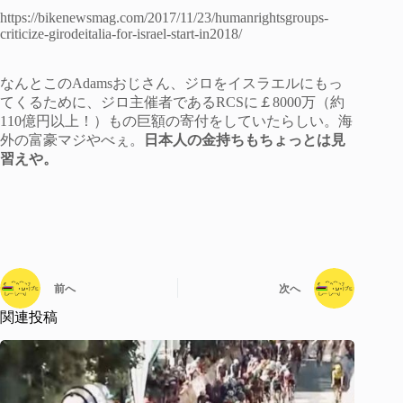
https://bikenewsmag.com/2017/11/23/humanrightsgroups-
criticize-girodeitalia-for-israel-start-in2018/
なんとこのAdamsおじさん、ジロをイスラエルにもっ
てくるために、ジロ主催者であるRCSに￡8000万（約
110億円以上！）もの巨額の寄付をしていたらしい。海
外の富豪マジやべぇ。
日本人の金持ちもちょっとは見
習えや。
前へ
次へ
関連投稿