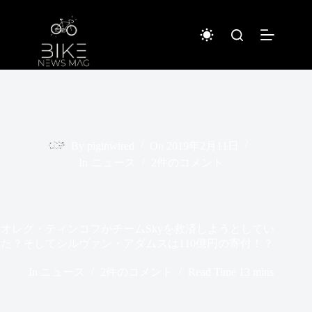
コ
ン
テ
ン
ツ
へ
ス
キ
ッ
プ
By
piginwired
On
2019年2月11日
In
ニュース
2件のコメント
オレグ・ティンコフがチームSkyを救済しようとしてい
た？そしてシルヴァン・アダムスは110億円の寄付！？
In
ニュース
2件のコメント
Read Time
13 mins