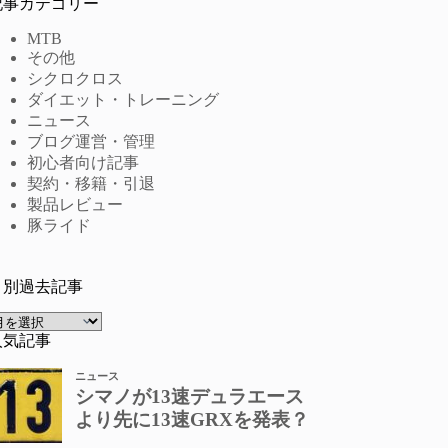
記事カテゴリー
MTB
その他
シクロクロス
ダイエット・トレーニング
ニュース
ブログ運営・管理
初心者向け記事
契約・移籍・引退
製品レビュー
豚ライド
月別過去記事
ア
ー
人気記事
カ
イ
ブ