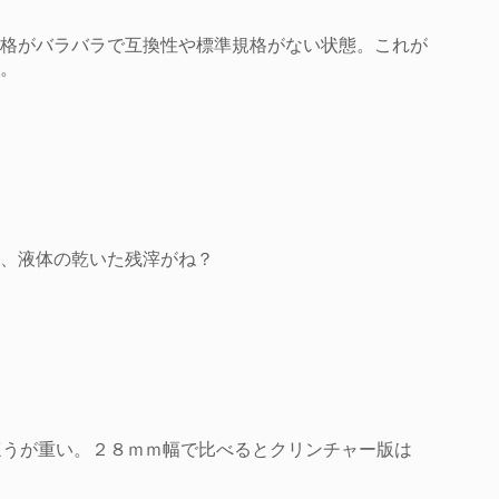
格がバラバラで互換性や標準規格がない状態。これが
。
、液体の乾いた残滓がね？
レス版のほうが重い。２８ｍｍ幅で比べるとクリンチャー版は