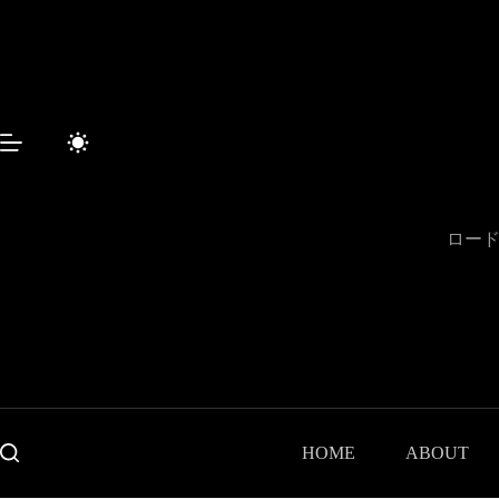
コ
ン
テ
ン
ツ
へ
ス
キ
ッ
プ
ロード
HOME
ABOUT