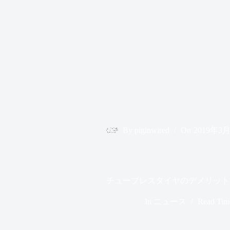
By
piginwired
On
2019年3
チューブレスタイヤのデメリット
In
ニュース
Read Tim