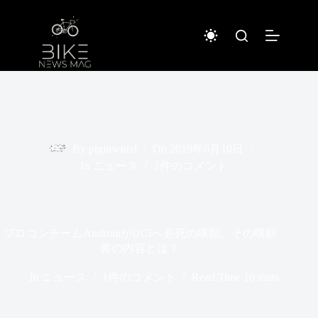
コ
ン
テ
ン
ツ
へ
ス
キ
ッ
プ
By
piginwired
On
2019年6月10日
In
ニュース
1件のコメント
プロコンチームAndroniがUCIへ必死の嘆願。その嘆願
書の内容とは？
In
ニュース
1件のコメント
Read Time
10 mins