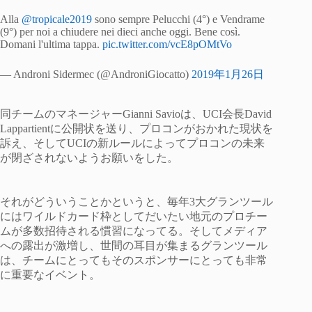
Alla
@tropicale2019
sono sempre Pelucchi (4°) e Vendrame
(9°) per noi a chiudere nei dieci anche oggi. Bene così.
Domani l'ultima tappa.
pic.twitter.com/vcE8pOMtVo
— Androni Sidermec (@AndroniGiocatto)
2019年1月26日
同チームのマネージャーGianni Savioは、UCI会長David
Lappartientに公開状を送り、プロコンがおかれた現状を
訴え、そしてUCIの新ルールによってプロコンの未来
が閉ざされないようお願いをした。
それがどういうことかというと、毎年3大グランツール
にはワイルドカード枠としてだいたい地元のプロチー
ムが多数招待される慣習になってる。そしてメディア
への露出が激増し、世間の耳目が集まるグランツール
は、チームにとってもそのスポンサーにとっても非常
に重要なイベント。