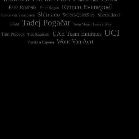
Remco Evenepoel
Paris-Roubaix
Peter Sagan
Shimano
Specialized
Soudal-QuickStep
Ronde van Vlaanderen
Tadej Pogačar
Team Visma | Lease a Bike
SRAM
UCI
UAE Team Emirates
Tom Pidcock
Trek Segafredo
Wout Van Aert
Vuelta a España