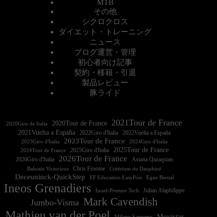
MTB
その他
シクロクロス
ダイエット・トレーニング
ニュース
ブログ運営・管理
初心者向け記事
契約・移籍・引退
製品レビュー
豚ライド
2021Tour de France
2020Tour de France
2020Giro de Italia
2021Vuelta a España
2022Vuelta a España
2023Tour de France
2023Giro d'Italia
2025Tour de France
2025Giro d'Italia
2024Tour de France
2026Tour de France
2026Giro d'Italia
Astana Qazaqstan
Chris Froome
Bahrain Victorious
Critérium du Dauphiné
Deceuninck-QuickStep
EF Education-EasyPost
Egan Bernal
Ineos Grenadiers
Israel-Premier Tech
Julian Alaphilippe
Mark Cavendish
Jumbo-Visma
Mathieu van der Poel
Movistar
Milano Sanremo