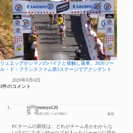
リュエッグがシマノのバイクと接触し落車。2026ツー
ル・ド・フランスファム第5ステージでアクシデント
2026年8月6日
1件のコメント
yoshimotoya120
2019年6月12日 / 5:43 PM////
返信
PCチームの窮状は、どれがチーム名かわからな
いほどにスポンサーロゴが入ったジャージに現れ