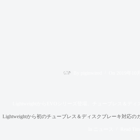
By
piginwired
On
2019年10
LightweightからEVOシリーズ登場。チューブレス
Lightweightから初のチューブレス＆ディスクブレーキ対
In
ニュース
Read Tim