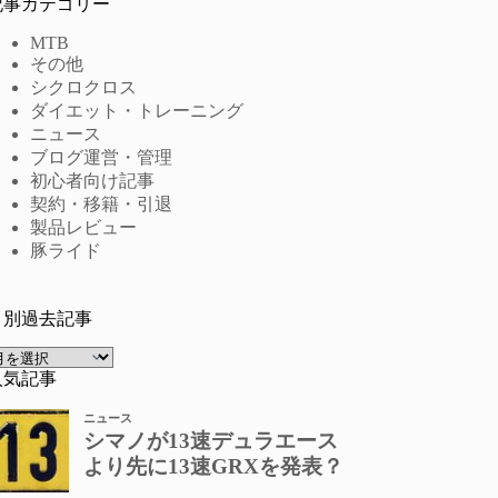
記事カテゴリー
MTB
その他
シクロクロス
ダイエット・トレーニング
ニュース
ブログ運営・管理
初心者向け記事
契約・移籍・引退
製品レビュー
豚ライド
月別過去記事
ア
ー
人気記事
カ
イ
ブ