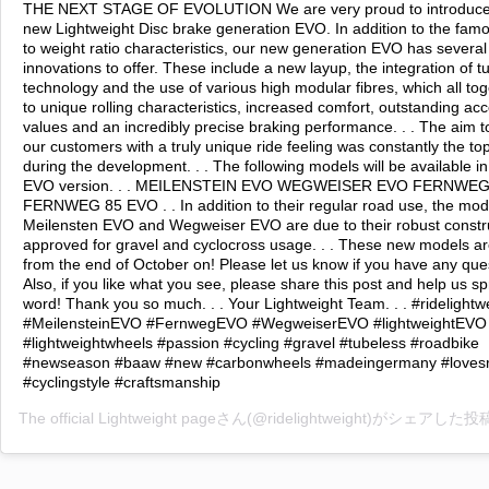
THE NEXT STAGE OF EVOLUTION We are very proud to introduce 
new Lightweight Disc brake generation EVO. In addition to the famo
to weight ratio characteristics, our new generation EVO has severa
innovations to offer. These include a new layup, the integration of t
technology and the use of various high modular fibres, which all to
to unique rolling characteristics, increased comfort, outstanding acc
values and an incredibly precise braking performance. . . The aim t
our customers with a truly unique ride feeling was constantly the top
during the development. . . The following models will be available i
EVO version. . . MEILENSTEIN EVO WEGWEISER EVO FERNWEG
FERNWEG 85 EVO . . In addition to their regular road use, the mod
Meilensten EVO and Wegweiser EVO are due to their robust constru
approved for gravel and cyclocross usage. . . These new models ar
from the end of October on! Please let us know if you have any que
Also, if you like what you see, please share this post and help us s
word! Thank you so much. . . Your Lightweight Team. . . #ridelightw
#MeilensteinEVO #FernwegEVO #WegweiserEVO #lightweightEVO
#lightweightwheels #passion #cycling #gravel #tubeless #roadbike
#newseason #baaw #new #carbonwheels #madeingermany #loves
#cyclingstyle #craftsmanship
The official Lightweight page
さん(@ridelightweight)がシェアした投