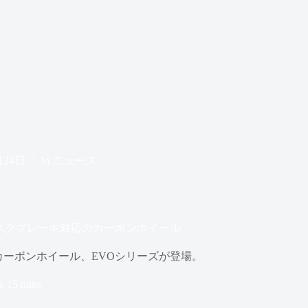
月24日
In
ニュース
＆ディスクブレーキ対応のカーボンホイール
応のカーボンホイール、EVOシリーズが登場。
e
15 mins