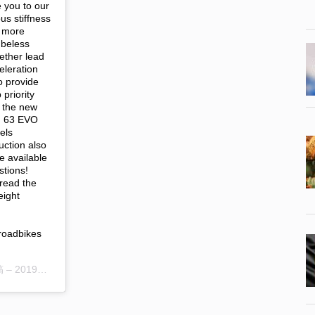
you to our
us stiffness
l more
ubeless
gether lead
eleration
o provide
 priority
n the new
 63 EVO
els
ction also
e available
stions!
pread the
eight
roadbikes
稿 –
2019年10月月19日午前4時57分PDT