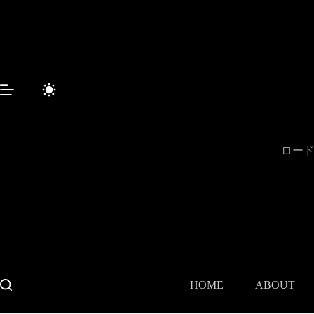
コ
ン
テ
ン
ツ
へ
ス
キ
ッ
プ
ロード
HOME
ABOUT