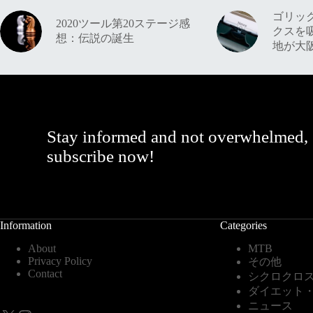
ゴリッ
2020ツール第20ステージ感
クスを
想：伝説の誕生
地が大
Stay informed and not overwhelmed,
subscribe now!
Information
Categories
About
MTB
Privacy Policy
その他
Contact
シクロクロ
ダイエット
ニュース