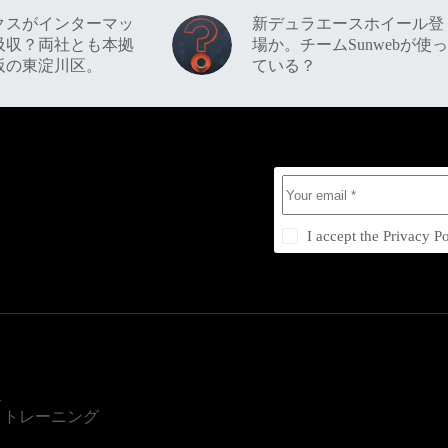
クスがインターマッ
新デュラエースホイール登
吸収？両社とも本拠
場か。チームSunwebが使っ
阪の東淀川区。
ている？
I accept the
Privacy Po
ス
・トレーニング