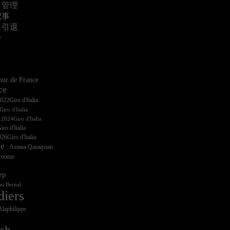
・管理
記事
・引退
ー
ur de France
ce
iro d'Italia
ro d'Italia
26Giro d'Italia
ce
Astana Qazaqstan
Froome
ep
n Bernal
diers
Alaphilippe