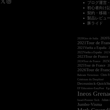
X
Instagram
ブログ運営
初心者向け
契約・移籍
製品レビュ
豚ライド
2020To
2020Giro de Italia
2021Tour de Fran
2021Vuelta a España
2022Vuelta a España
2023G
2023Tour de France
2025Gi
2024Tour de France
2025Tour de France
20
2026Tour de Fran
Chris 
Bahrain Victorious
Critérium du Dauphiné
Deceuninck-QuickSt
EF Education-EasyPost
Ega
Ineos Grena
Israel-Premier Tech
Julian 
Jumbo-Visma