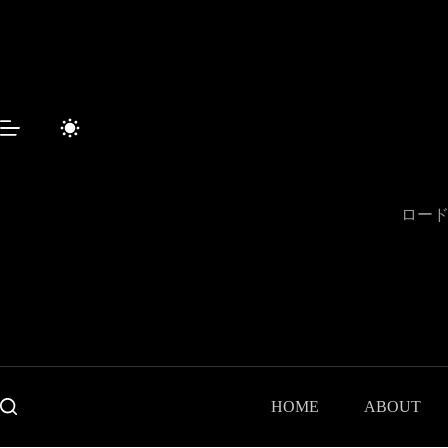
コ
ン
テ
ン
ツ
へ
ス
キ
ッ
プ
ロード
HOME
ABOUT