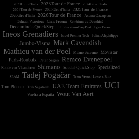
2023Tour de France
2023Giro d'Italia
2025Tour de France
2025Giro d'Italia
2024Tour de France
2026Tour de France
2026Giro d'Italia
Astana Qazaqstan
Chris Froome
Bahrain Victorious
Critérium du Dauphiné
Deceuninck-QuickStep
EF Education-EasyPost
Egan Bernal
Ineos Grenadiers
Israel-Premier Tech
Julian Alaphilippe
Mark Cavendish
Jumbo-Visma
Mathieu van der Poel
Movistar
Milano Sanremo
Remco Evenepoel
Paris-Roubaix
Peter Sagan
Shimano
Specialized
Soudal-QuickStep
Ronde van Vlaanderen
Tadej Pogačar
Team Visma | Lease a Bike
SRAM
UCI
UAE Team Emirates
Tom Pidcock
Trek Segafredo
Wout Van Aert
Vuelta a España