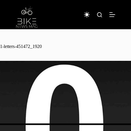
コ
ン
テ
ン
ツ
へ
ス
キ
1-letters-451472_1920
ッ
プ