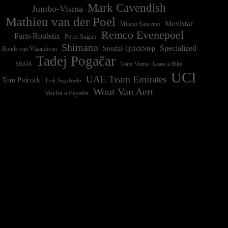
Mark Cavendish
Jumbo-Visma
Mathieu van der Poel
Movistar
Milano Sanremo
Remco Evenepoel
Paris-Roubaix
Peter Sagan
Shimano
Specialized
Soudal-QuickStep
Ronde van Vlaanderen
Tadej Pogačar
Team Visma | Lease a Bike
SRAM
UCI
UAE Team Emirates
Tom Pidcock
Trek Segafredo
Wout Van Aert
Vuelta a España