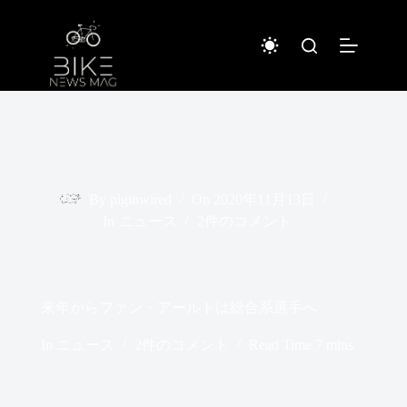
コ
ン
テ
ン
ツ
へ
ス
キ
ッ
プ
By
piginwired
On
2020年11月13日
In
ニュース
2件のコメント
来年からファン・アールトは総合系選手へ
In
ニュース
2件のコメント
Read Time
7 mins