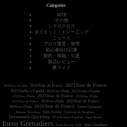
Categories
MTB
その他
シクロクロス
ダイエット・トレーニング
ニュース
ブログ運営・管理
初心者向け記事
契約・移籍・引退
製品レビュー
豚ライド
2021Tour de France
2020Tour de France
2020Giro de Italia
2021Vuelta a España
2022Vuelta a España
2023Tour de France
2023Giro d'Italia
2025Tour de France
2025Giro d'Italia
2024Tour de France
2026Tour de France
2026Giro d'Italia
Astana Qazaqstan
Chris Froome
Bahrain Victorious
Critérium du Dauphiné
Deceuninck-QuickStep
EF Education-EasyPost
Egan Bernal
Ineos Grenadiers
Israel-Premier Tech
Julian Alaphilippe