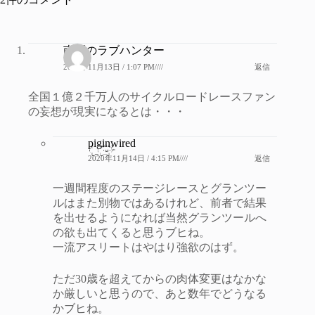
南区のラブハンター
2020年11月13日 / 1:07 PM////
返信
全国１億２千万人のサイクルロードレースファン
の妄想が現実になるとは・・・
piginwired
2020年11月14日 / 4:15 PM////
返信
一週間程度のステージレースとグランツー
ルはまた別物ではあるけれど、前者で結果
を出せるようになれば当然グランツールへ
の欲も出てくると思うブヒね。
一流アスリートはやはり強欲のはず。
ただ30歳を超えてからの肉体変更はなかな
か厳しいと思うので、あと数年でどうなる
かブヒね。