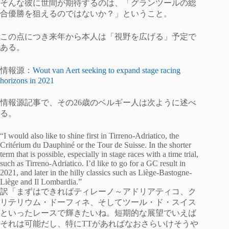
そんな彼に世間が期待するのは、「グランツールの総
合優勝を狙えるのではないか？」ということ。
この点につき来年から本人は「視野を広げる」予定で
ある。
情報源：
Wout van Aert seeking to expand stage racing
horizons in 2021
情報源記事で、その26歳のベルギー人は次ように述べ
る。
“I would also like to shine first in Tirreno-Adriatico, the
Critérium du Dauphiné or the Tour de Suisse. In the shorter
term that is possible, especially in stage races with a time trial,
such as Tirreno-Adriatico. I’d like to go for a GC result in
2021, and later in the hilly classics such as Liège-Bastogne-
Liège and Il Lombardia.”
訳「まずはできればティレーノ～アドリアティコ、ク
リテリウム・ドーフィネ、そしてツール・ド・スイス
といったレースで輝きたいね。短期的な展望でいえば
それは可能だし、特にTTがあればなおさらいけそうや