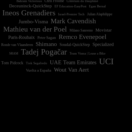
Chris Froome
Bahrain Victorious
Critérium du Dauphiné
Deceuninck-QuickStep
EF Education-EasyPost
Egan Bernal
Ineos Grenadiers
Israel-Premier Tech
Julian Alaphilippe
Mark Cavendish
Jumbo-Visma
Mathieu van der Poel
Movistar
Milano Sanremo
Remco Evenepoel
Paris-Roubaix
Peter Sagan
Shimano
Specialized
Soudal-QuickStep
Ronde van Vlaanderen
Tadej Pogačar
Team Visma | Lease a Bike
SRAM
UCI
UAE Team Emirates
Tom Pidcock
Trek Segafredo
Wout Van Aert
Vuelta a España