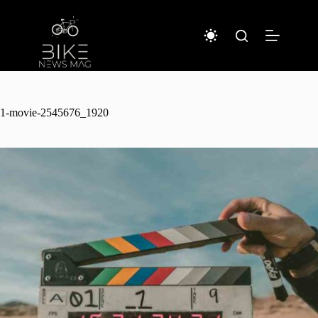
コ
ン
テ
ン
ツ
へ
ス
キ
1-movie-2545676_1920
ッ
プ