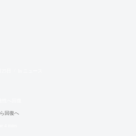
月25日
In
ニュース
陰性へ回復
ら回復へ
me
4 mins