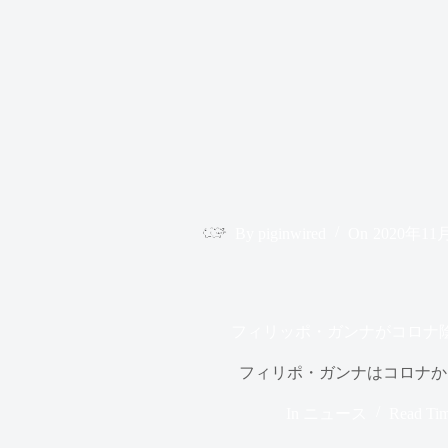
By
piginwired
On
2020年11
フィリッポ・ガンナがコロナ
フィリポ・ガンナはコロナか
In
ニュース
Read Ti