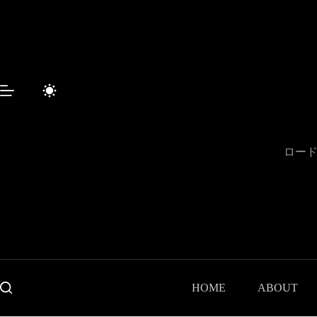
コ
ン
テ
ン
ツ
へ
ス
キ
ッ
プ
ロード
HOME
ABOUT