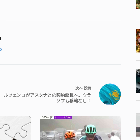
d
5
次へ
投稿
ルツェンコがアスタナとの契約延長へ。ウラ
ソフも移籍なし！