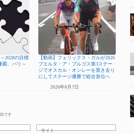
～2028の目標
【動画】フェリックス・ガルが2026
連覇、パリ～
ブエルタ・ア・ブルゴス第3ステー
ジでオスカル・オンレーを置き去り
にしてステージ優勝で総合首位へ
2026年8月7日
目です
サイト