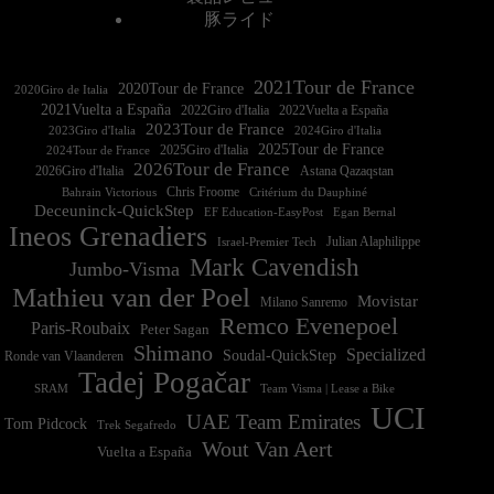
豚ライド
2021Tour de France
2020Tour de France
2020Giro de Italia
2021Vuelta a España
2022Vuelta a España
2023Tour de France
2023Giro d'Italia
2025Tour de France
2025Giro d'Italia
2024Tour de France
2026Tour de France
2026Giro d'Italia
Astana Qazaqstan
Chris Froome
Bahrain Victorious
Critérium du Dauphiné
Deceuninck-QuickStep
EF Education-EasyPost
Egan Bernal
Ineos Grenadiers
Israel-Premier Tech
Julian Alaphilippe
Mark Cavendish
Jumbo-Visma
Mathieu van der Poel
Movistar
Milano Sanremo
Remco Evenepoel
Paris-Roubaix
Peter Sagan
Shimano
Specialized
Soudal-QuickStep
Ronde van Vlaanderen
Tadej Pogačar
Team Visma | Lease a Bike
SRAM
UCI
UAE Team Emirates
Tom Pidcock
Trek Segafredo
Wout Van Aert
Vuelta a España