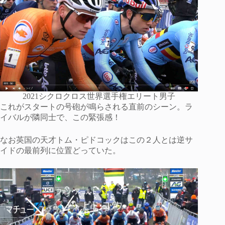
2021シクロクロス世界選手権エリート男子
これがスタートの号砲が鳴らされる直前のシーン。ラ
イバルが隣同士で、この緊張感！
なお英国の天才トム・ピドコックはこの２人とは逆サ
イドの最前列に位置どっていた。