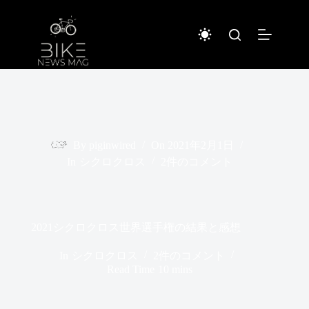
コ
ン
テ
ン
ツ
へ
ス
キ
ッ
プ
By
piginwired
On
2021年2月1日
In
シクロクロス
2件のコメント
2021シクロクロス世界選手権の結果と感想
In
シクロクロス
2件のコメント
Read Time
10 mins