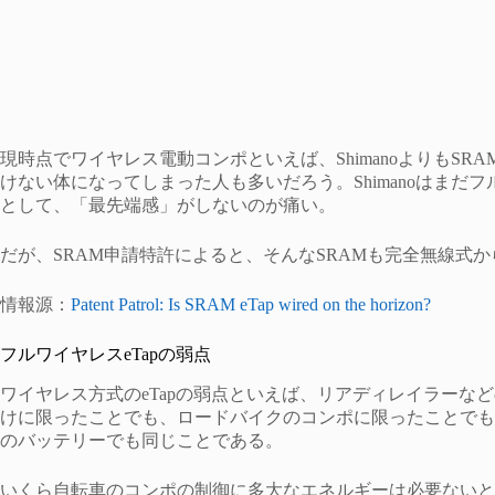
現時点でワイヤレス電動コンポといえば、ShimanoよりもSR
けない体になってしまった人も多いだろう。Shimanoはまだ
として、「最先端感」がしないのが痛い。
だが、SRAM申請特許によると、そんなSRAMも完全無線式
情報源：
Patent Patrol: Is SRAM eTap wired on the horizon?
フルワイヤレスeTapの弱点
ワイヤレス方式のeTapの弱点といえば、リアディレイラーな
けに限ったことでも、ロードバイクのコンポに限ったことでも
のバッテリーでも同じことである。
いくら自転車のコンポの制御に多大なエネルギーは必要ないと