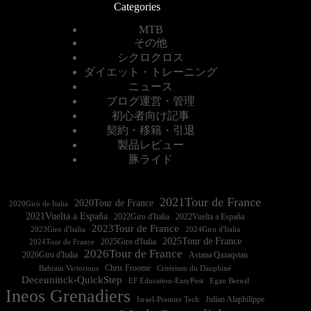
Categories
MTB
その他
シクロクロス
ダイエット・トレーニング
ニュース
ブログ運営・管理
初心者向け記事
契約・移籍・引退
製品レビュー
豚ライド
2021Tour de France
2020Tour de France
2020Giro de Italia
2021Vuelta a España
2022Vuelta a España
2023Tour de France
2023Giro d'Italia
2025Tour de France
2025Giro d'Italia
2024Tour de France
2026Tour de France
2026Giro d'Italia
Astana Qazaqstan
Chris Froome
Bahrain Victorious
Critérium du Dauphiné
Deceuninck-QuickStep
EF Education-EasyPost
Egan Bernal
Ineos Grenadiers
Israel-Premier Tech
Julian Alaphilippe