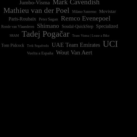
Mark Cavendish
Jumbo-Visma
Mathieu van der Poel
Movistar
Milano Sanremo
Remco Evenepoel
Paris-Roubaix
Peter Sagan
Shimano
Specialized
Soudal-QuickStep
Ronde van Vlaanderen
Tadej Pogačar
Team Visma | Lease a Bike
SRAM
UCI
UAE Team Emirates
Tom Pidcock
Trek Segafredo
Wout Van Aert
Vuelta a España