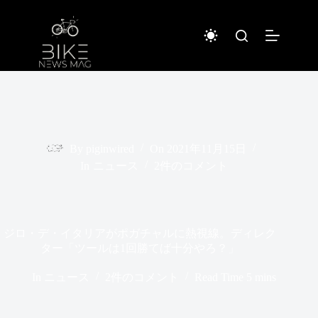
コ
ン
テ
ン
ツ
へ
ス
キ
ッ
プ
By
piginwired
On
2021年11月15日
In
ニュース
2件のコメント
ジロ・デ・イタリアがポガチャルに熱視線。ディレク
ター「ツールは1回勝てば十分やろ？」
In
ニュース
2件のコメント
Read Time
5 mins