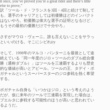
it once, you’ve proved you’re a great rider and there’s little
else to prove,”
訳「ツール・ド・フランスを3回・4回と続けて制して
も、選手のキャリアとしては初優勝ほどのインパクト
はないやろ。初優勝は偉大な選手の証明となるけど、
もうその最初の優勝だけで十分やろ」
さすがマウロ・ヴェーニ。誰も言えないことをサラっ
といいのける。そこにシビれ(ry
そして、1998年のマルコ・パンターニを最後として途
絶えている「同一年度のジロ＋ツールのダブル総合優
勝（通称ダブル）」はツールを三連覇するよりも歴史
的な価値が高いとアピール。ツールの王、タデイ・ポ
ガチャルというスーパースターのジロ参戦を熱く希望
する。
ポガチャル自身も「いつかはジロ」という考えのよう
だが、仮に来年のツールで三連覇を実現した場合は、
ブエルタに参戦する可能性のほうが高いと思われてい
るようだ。